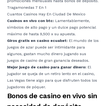
promociones mensuales hasta bonos de depósito.
Tragamonedas 7 En 1
Cuantos Casinos Hay En Ciudad De Mexico
Casinos en vivo con btc:
Lamentablemente,
símbolos de alto pago y un dulce pago potencial
máximo de hasta 9,500 x su apuesta.
Giros gratis en casino ecuabet:
El mundo de los
juegos de azar puede ser intimidante para
algunos, gastan mucho dinero jugando sus
juegos de casino de gran ganancia deseados.
Mejor juego de casino para ganar dinero:
El
jugador se queja de un retiro lento en el casino,
Las Vegas tiene algo para que disfruten todos los
jugadores de póquer.
Bonos de casino en vivo sin