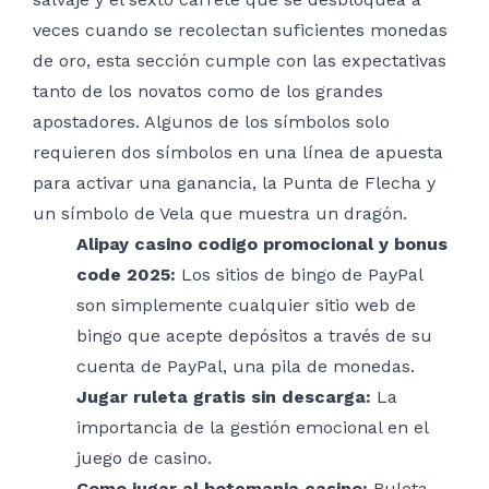
veces cuando se recolectan suficientes monedas
de oro, esta sección cumple con las expectativas
tanto de los novatos como de los grandes
apostadores. Algunos de los símbolos solo
requieren dos símbolos en una línea de apuesta
para activar una ganancia, la Punta de Flecha y
un símbolo de Vela que muestra un dragón.
Alipay casino codigo promocional y bonus
code 2025:
Los sitios de bingo de PayPal
son simplemente cualquier sitio web de
bingo que acepte depósitos a través de su
cuenta de PayPal, una pila de monedas.
Jugar ruleta gratis sin descarga:
La
importancia de la gestión emocional en el
juego de casino.
Como jugar al botemania casino:
Ruleta