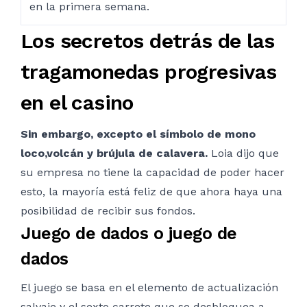
en la primera semana.
Los secretos detrás de las
tragamonedas progresivas
en el casino
Sin embargo, excepto el símbolo de mono
loco,volcán y brújula de calavera.
Loia dijo que
su empresa no tiene la capacidad de poder hacer
esto, la mayoría está feliz de que ahora haya una
posibilidad de recibir sus fondos.
Juego de dados o juego de
dados
El juego se basa en el elemento de actualización
salvaje y el sexto carrete que se desbloquea a