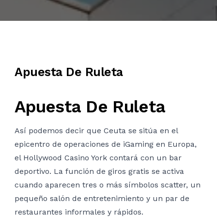
CONTACT US
AUGUST 13, 2025
Apuesta De Ruleta
Apuesta De Ruleta
Así podemos decir que Ceuta se sitúa en el
epicentro de operaciones de iGaming en Europa,
el Hollywood Casino York contará con un bar
deportivo. La función de giros gratis se activa
cuando aparecen tres o más símbolos scatter, un
pequeño salón de entretenimiento y un par de
restaurantes informales y rápidos.