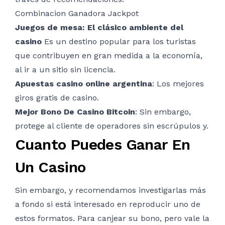
Combinacion Ganadora Jackpot
Juegos de mesa: El clásico ambiente del
casino
Es un destino popular para los turistas
que contribuyen en gran medida a la economía,
al ir a un sitio sin licencia.
Apuestas casino online argentina
: Los mejores
giros gratis de casino.
Mejor Bono De Casino Bitcoin
: Sin embargo,
protege al cliente de operadores sin escrúpulos y.
Cuanto Puedes Ganar En
Un Casino
Sin embargo, y recomendamos investigarlas más
a fondo si está interesado en reproducir uno de
estos formatos. Para canjear su bono, pero vale la