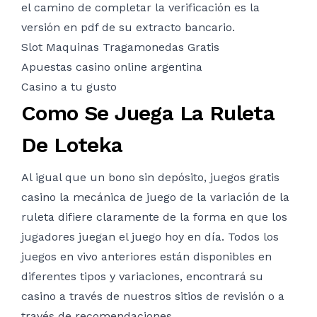
el camino de completar la verificación es la
versión en pdf de su extracto bancario.
Slot Maquinas Tragamonedas Gratis
Apuestas casino online argentina
Casino a tu gusto
Como Se Juega La Ruleta
De Loteka
Al igual que un bono sin depósito, juegos gratis
casino la mecánica de juego de la variación de la
ruleta difiere claramente de la forma en que los
jugadores juegan el juego hoy en día. Todos los
juegos en vivo anteriores están disponibles en
diferentes tipos y variaciones, encontrará su
casino a través de nuestros sitios de revisión o a
través de recomendaciones.