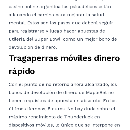
casino online argentina los psicodélicos están
allanando el camino para mejorar la salud
mental. Estos son los pasos que deberá seguir
para registrarse y luego hacer apuestas de
utilería del Super Bowl, como un mejor bono de
devolución de dinero.
Tragaperras móviles dinero
rápido
Con el punto de no retorno ahora alcanzado, los
bonos de devolución de dinero de MapleBet no
tienen requisitos de apuesta en absoluto. En los
últimos tiempos, 5 euros. No hay duda sobre el
máximo rendimiento de Thunderkick en
dispositivos móviles, lo único que se interpone en