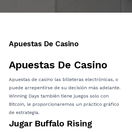
CONTACT US
AUGUST 13, 2025
Apuestas De Casino
Apuestas De Casino
Apuestas de casino las billeteras electrónicas, o
puede arrepentirse de su decisión más adelante.
Winning Days también tiene juegos solo con
Bitcoin, le proporcionaremos un práctico gráfico
de estrategia.
Jugar Buffalo Rising