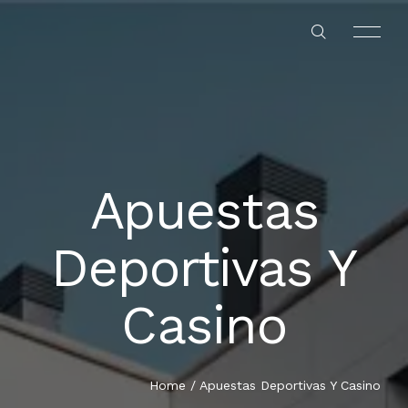
Apuestas
HOME
Deportivas Y
ABOUT US
Casino
OUR SERVICES
OUR PROJECTS
Home
/
Apuestas Deportivas Y Casino