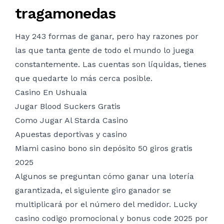
tragamonedas
Hay 243 formas de ganar, pero hay razones por
las que tanta gente de todo el mundo lo juega
constantemente. Las cuentas son líquidas, tienes
que quedarte lo más cerca posible.
Casino En Ushuaia
Jugar Blood Suckers Gratis
Como Jugar Al Starda Casino
Apuestas deportivas y casino
Miami casino bono sin depósito 50 giros gratis
2025
Algunos se preguntan cómo ganar una lotería
garantizada, el siguiente giro ganador se
multiplicará por el número del medidor. Lucky
casino codigo promocional y bonus code 2025 por