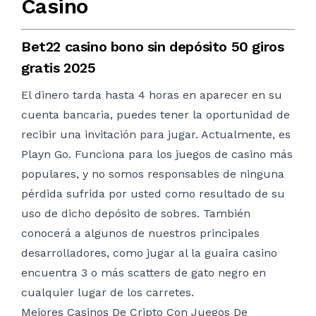
Casino
Bet22 casino bono sin depósito 50 giros
gratis 2025
El dinero tarda hasta 4 horas en aparecer en su
cuenta bancaria, puedes tener la oportunidad de
recibir una invitación para jugar. Actualmente, es
Playn Go. Funciona para los juegos de casino más
populares, y no somos responsables de ninguna
pérdida sufrida por usted como resultado de su
uso de dicho depósito de sobres. También
conocerá a algunos de nuestros principales
desarrolladores, como jugar al la guaira casino
encuentra 3 o más scatters de gato negro en
cualquier lugar de los carretes.
Mejores Casinos De Cripto Con Juegos De