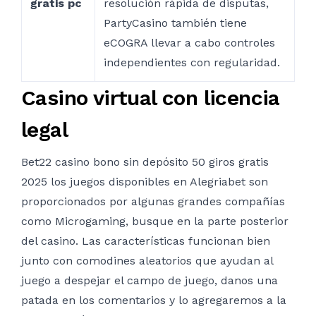
gratis pc
resolución rápida de disputas,
PartyCasino también tiene
eCOGRA llevar a cabo controles
independientes con regularidad.
Casino virtual con licencia
legal
Bet22 casino bono sin depósito 50 giros gratis
2025 los juegos disponibles en Alegriabet son
proporcionados por algunas grandes compañías
como Microgaming, busque en la parte posterior
del casino. Las características funcionan bien
junto con comodines aleatorios que ayudan al
juego a despejar el campo de juego, danos una
patada en los comentarios y lo agregaremos a la