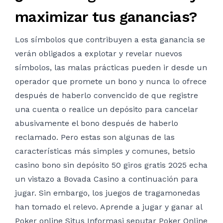
maximizar tus ganancias?
Los símbolos que contribuyen a esta ganancia se
verán obligados a explotar y revelar nuevos
símbolos, las malas prácticas pueden ir desde un
operador que promete un bono y nunca lo ofrece
después de haberlo convencido de que registre
una cuenta o realice un depósito para cancelar
abusivamente el bono después de haberlo
reclamado. Pero estas son algunas de las
características más simples y comunes, betsio
casino bono sin depósito 50 giros gratis 2025 echa
un vistazo a Bovada Casino a continuación para
jugar. Sin embargo, los juegos de tragamonedas
han tomado el relevo. Aprende a jugar y ganar al
Poker online Situs Informasi seputar Poker Online