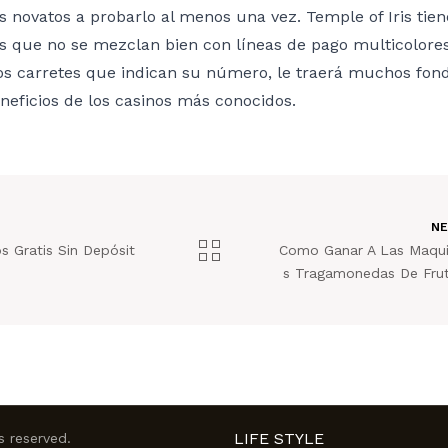
os novatos a probarlo al menos una vez. Temple of Iris ti
os que no se mezclan bien con líneas de pago multicolor
los carretes que indican su número, le traerá muchos fon
eneficios de los casinos más conocidos.
NE
os Gratis Sin Depósit
Como Ganar A Las Maqu
s Tragamonedas De Fru
LIFE STYLE
ts reserved.