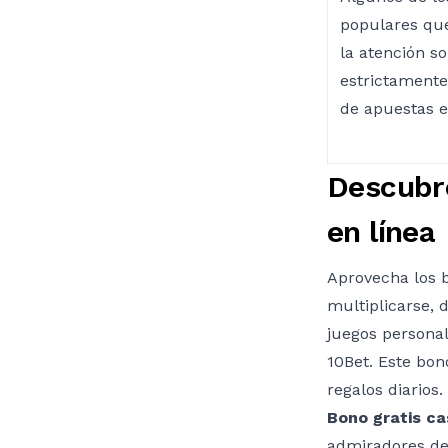
populares qu
la atención so
estrictament
de apuestas e
Descubre
en línea
Aprovecha los b
multiplicarse, 
juegos personal
10Bet. Este bo
regalos diarios.
Bono gratis ca
admiradores del