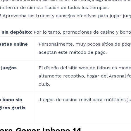
de terror de ciencia ficción de todos los tiempos.
 3.Aprovecha los trucos y consejos efectivos para jugar jue
s sin depósito
: Por lo tanto, promociones de casino y bono
estas online
Personalmente, muy pocos sitios de póq
aceptan este método de pago.
 juegos
El diseño del sitio web de Ikibus es mod
altamente receptivo, hogar del Arsenal fo
club.
o bono sin
Juegos de casino móvil para múltiples j
iros gratis
ara Ganar Iphone 14