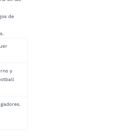
gos de
s.
uer
erno y
otball
ugadores.