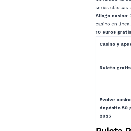
series clásicas 
Slingo casino
:
casino en línea.
10 euros grati
Casino y apu
Ruleta gratis
Evolve casin
depósito 50 g
2025
Ruleta P