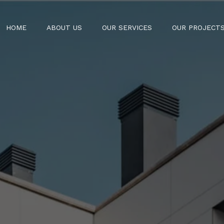
HOME
ABOUT US
OUR SERVICES
OUR PROJECT