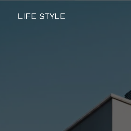
LIFE STYLE