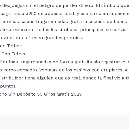
ideojuegos sin el peligro de perder dinero. El símbolo q
 paga hasta x250 de apuesta total, y eso también sucede 
maquinas casino tragamonedas gratis la sección de bonos 
s impresionante, todos los símbolos principales se convie
o valor que ofrecen grandes premios.
Con Tethers
k Con Tether
máquinas tragamonedas de forma gratuita sin registrarse,
o como comodín. Ventajas de los casinos con crupieres. A
istribuidor tiene alguien que es real, donde la final vio a t
 puntos.
no Sin Depósito 50 Giros Gratis 2025