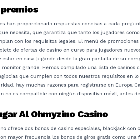
 premios
res han proporcionado respuestas concisas a cada pregun
que necesita, que garantiza que tanto los jugadores como
plan con los requisitos legales. El menú de promociones 
pleto de ofertas de casino en curso para jugadores nuevo
e estar en casa jugando desde la gran pantalla de su co
n monitor grande. Hemos compilado una lista de casinos 
gipcias que cumplen con todos nuestros requisitos en lo
uridad, hay muchas razones para registrarse en Europa Ca
ún no es compatible con ningún dispositivo móvil, antes d
gar Al Ohmyzino Casino
o ofrece dos bonos de casino especiales, blackjack con c
con mayor frecuencia los bonos de giros gratis como una 