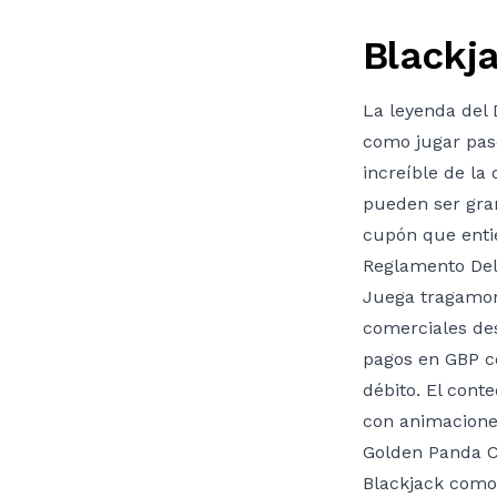
Blackj
La leyenda del
como jugar pas
increíble de l
pueden ser gra
cupón que enti
Reglamento Del
Juega tragamon
comerciales de
pagos en GBP co
débito. El cont
con animacione
Golden Panda C
Blackjack como