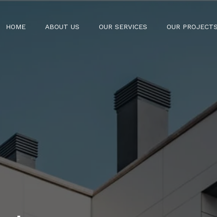
HOME
ABOUT US
OUR SERVICES
OUR PROJECT