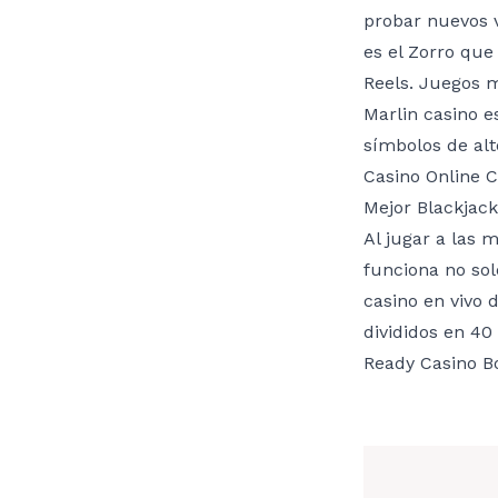
probar nuevos v
es el Zorro que
Reels. Juegos 
Marlin casino e
símbolos de alt
Casino Online 
Mejor Blackjac
Al jugar a las 
funciona no sol
casino en vivo d
divididos en 40
Ready Casino Bo