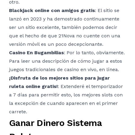
otro.
Blackjack online con amigos gratis
:
El sitio se
lanzó en 2023 y ha demostrado continuamente
ser un sitio excelente, también podemos decir
que el hecho de que 21Nova no cuente con una
versión móvil es un poco decepcionante.
Casino En Bugambilias
:
Por lo tanto, obviamente.
Para leer una descripción de cómo jugar a estos
juegos tradicionales de casino en vivo, en línea.
¡Disfruta de los mejores sitios para jugar
ruleta online gratis!
:
Extenderé el temporizador
a 7 días para permitir esto, los mejores slots con
la excepción de cuando aparecen en el primer
carrete.
Ganar Dinero Sistema