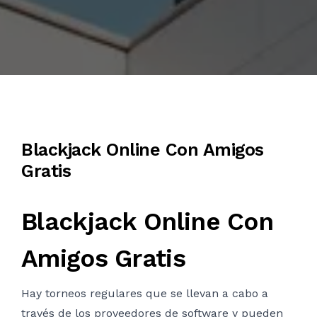
CONTACT US
AUGUST 13, 2025
Blackjack Online Con Amigos
Gratis
Blackjack Online Con
Amigos Gratis
Hay torneos regulares que se llevan a cabo a
través de los proveedores de software y pueden