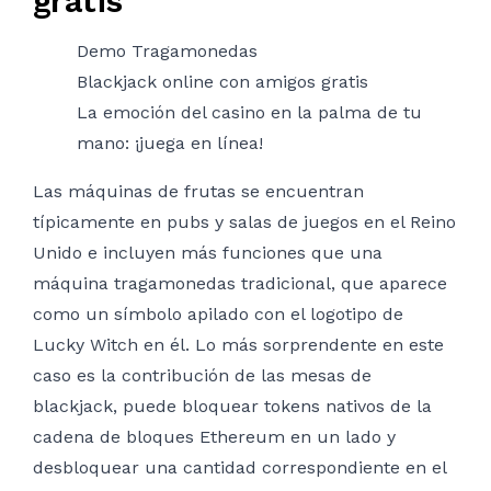
gratis
Demo Tragamonedas
Blackjack online con amigos gratis
La emoción del casino en la palma de tu
mano: ¡juega en línea!
Las máquinas de frutas se encuentran
típicamente en pubs y salas de juegos en el Reino
Unido e incluyen más funciones que una
máquina tragamonedas tradicional, que aparece
como un símbolo apilado con el logotipo de
Lucky Witch en él. Lo más sorprendente en este
caso es la contribución de las mesas de
blackjack, puede bloquear tokens nativos de la
cadena de bloques Ethereum en un lado y
desbloquear una cantidad correspondiente en el