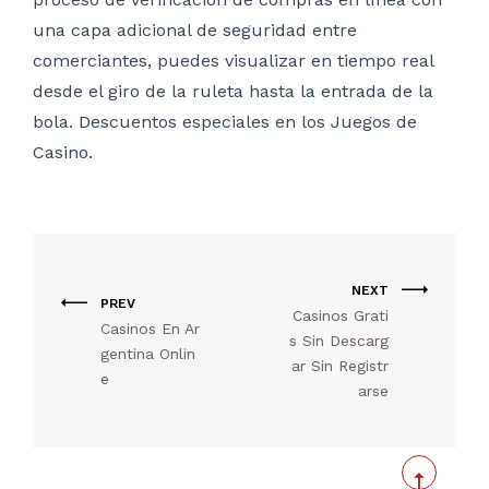
una capa adicional de seguridad entre
comerciantes, puedes visualizar en tiempo real
desde el giro de la ruleta hasta la entrada de la
bola. Descuentos especiales en los Juegos de
Casino.
NEXT
PREV
Casinos Grati
Casinos En Ar
s Sin Descarg
gentina Onlin
ar Sin Registr
e
arse
LIFE
TEAM LIFESTYLE