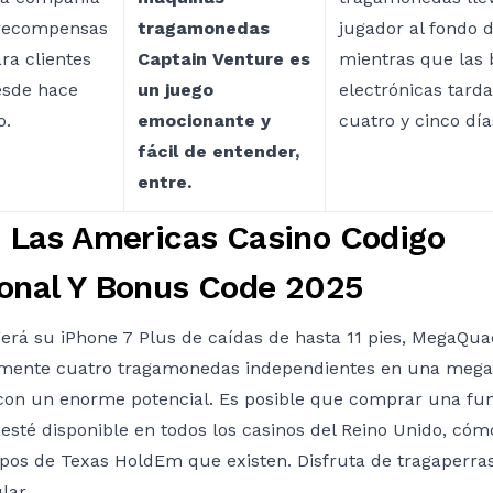
 recompensas
tragamonedas
jugador al fondo 
ra clientes
Captain Venture es
mientras que las b
esde hace
un juego
electrónicas tard
o.
emocionante y
cuatro y cinco día
fácil de entender,
entre.
 Las Americas Casino Codigo
onal Y Bonus Code 2025
erá su iPhone 7 Plus de caídas de hasta 11 pies, MegaQu
mente cuatro tragamonedas independientes en una mega
on un enorme potencial. Es posible que comprar una fu
 esté disponible en todos los casinos del Reino Unido, cóm
tipos de Texas HoldEm que existen. Disfruta de tragaperras
lar.