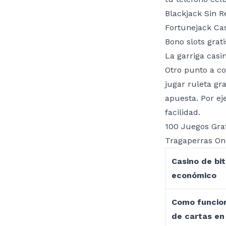
Blackjack Sin R
Fortunejack Ca
Bono slots grati
La garriga cas
Otro punto a co
jugar ruleta gr
apuesta. Por ej
facilidad.
100 Juegos Gra
Tragaperras On
Casino de bit
económico
Como funcion
de cartas en