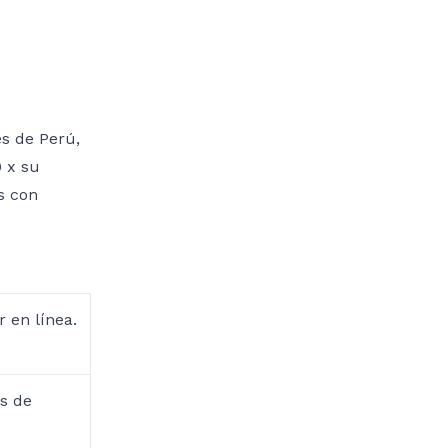
s de Perú,
0 x su
s con
r en línea.
s de