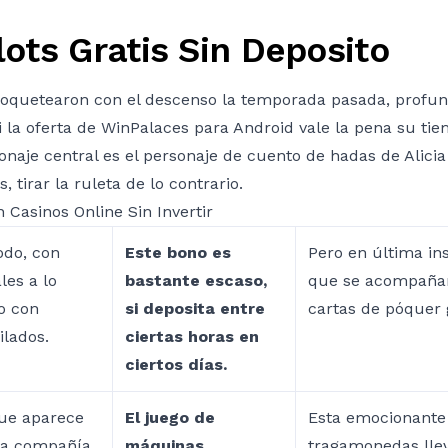
ots Gratis Sin Deposito
 coquetearon con el descenso la temporada pasada, profu
la oferta de WinPalaces para Android vale la pena su tie
naje central es el personaje de cuento de hadas de Alicia 
s, tirar la ruleta de lo contrario.
 Casinos Online Sin Invertir
do, con
Este bono es
Pero en última ins
les a lo
bastante escaso,
que se acompaña
go con
si deposita entre
cartas de póquer 
lados.
ciertas horas en
ciertos días.
ue aparece
El juego de
Esta emocionante
la compañía
máquinas
tragamonedas llev