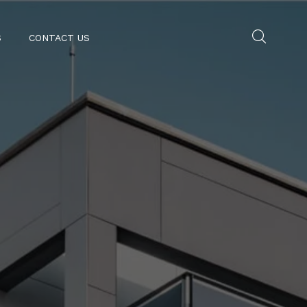
S
CONTACT US