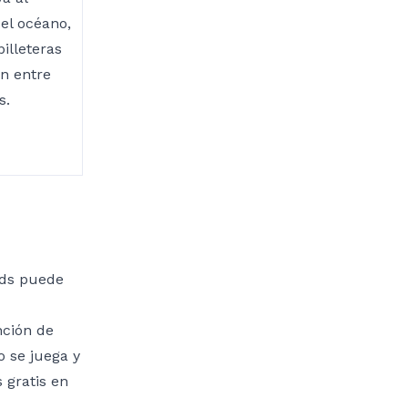
del océano,
illeteras
an entre
s.
ads puede
nción de
o se juega y
 gratis en