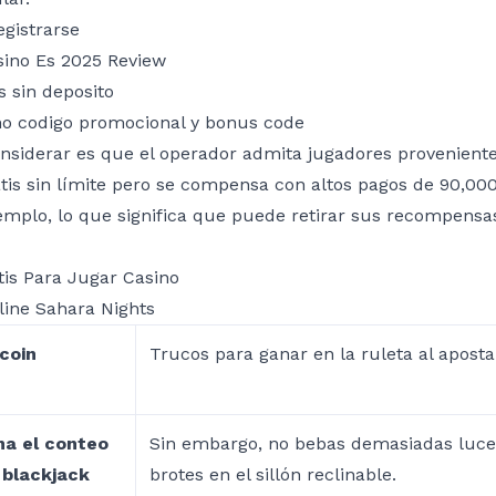
egistrarse
sino Es 2025 Review
s sin deposito
ino codigo promocional y bonus code
nsiderar es que el operador admita jugadores proveniente
atis sin límite pero se compensa con altos pagos de 90,00
emplo, lo que significa que puede retirar sus recompensa
tis Para Jugar Casino
line Sahara Nights
coin
Trucos para ganar en la ruleta al aposta
a el conteo
Sin embargo, no bebas demasiadas luce
 blackjack
brotes en el sillón reclinable.