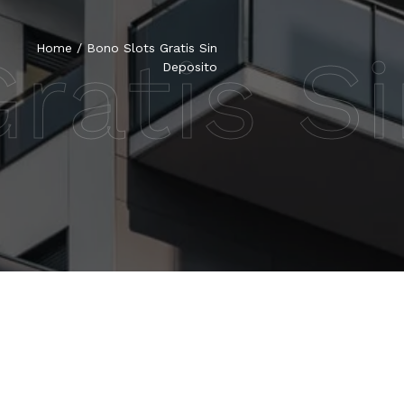
ratis S
Home
/
Bono Slots Gratis Sin
Deposito