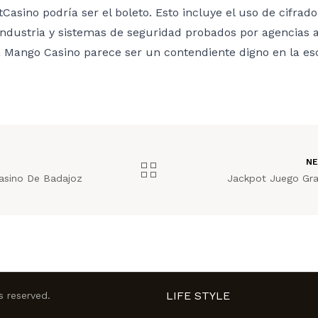
Casino podría ser el boleto. Esto incluye el uso de cifrad
industria y sistemas de seguridad probados por agencias 
, Mango Casino parece ser un contendiente digno en la es
NE
asino De Badajoz
Jackpot Juego Gra
LIFE STYLE
ts reserved.