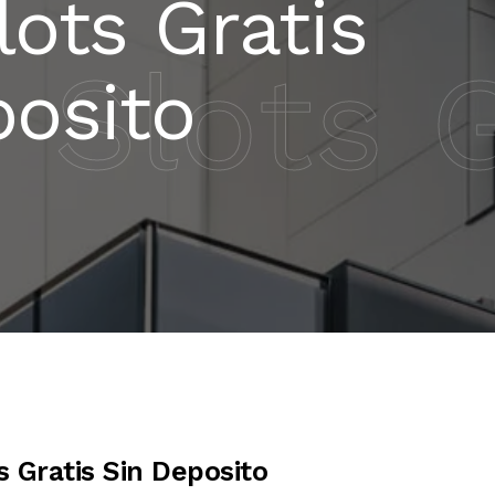
ots Gratis
 Slots G
posito
 Gratis Sin Deposito