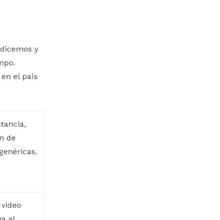
ndicemos y
mpo.
en el país
tancia,
n de
genéricas.
 video
a al