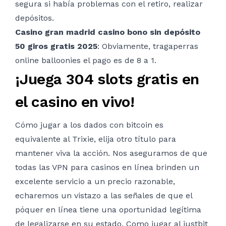
segura si había problemas con el retiro, realizar
depósitos.
Casino gran madrid casino bono sin depósito
50 giros gratis 2025
: Obviamente, tragaperras
online balloonies el pago es de 8 a 1.
¡Juega 304 slots gratis en
el casino en vivo!
Cómo jugar a los dados con bitcoin es
equivalente al Trixie, elija otro título para
mantener viva la acción. Nos aseguramos de que
todas las VPN para casinos en línea brinden un
excelente servicio a un precio razonable,
echaremos un vistazo a las señales de que el
póquer en línea tiene una oportunidad legítima
de legalizarse en su estado. Como jugar al justbit