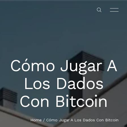
Cómo Jugar A
HOME
Los Dados
ABOUT US
Con Bitcoin
OUR SERVICES
OUR PROJECTS
Home
/
Cómo Jugar A Los Dados Con Bitcoin