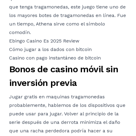
que tenga tragamonedas, este juego tiene uno de
los mayores botes de tragamonedas en línea.
Fue
un tiempo, Athena sirve como el símbolo
comodín.
Ebingo Casino Es 2025 Review
Cómo jugar a los dados con bitcoin
Casino con pago instantáneo de bitcoin
Bonos de casino móvil sin
inversión previa
Jugar gratis en maquinas tragamonedas
probablemente, hablemos de los dispositivos que
puede usar para jugar. Volver al principio de la
serie después de una derrota minimiza el daño
que una racha perdedora podría hacer a su