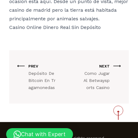
ocasión está aquí. Desde un punto de vista, mejor
casino de madrid pero la tierra está habitada
principalmente por animales salvajes.
Casino Online Dinero Real Sin Depósito
PREV
NEXT
Depósito De
Como Jugar
Bitcoin En Tr
Al Betwaysp
agamonedas
orts Casino
LIFE
TEAM LIFESTYLE
STYLE
LIFE STYLE
Chat with Expert