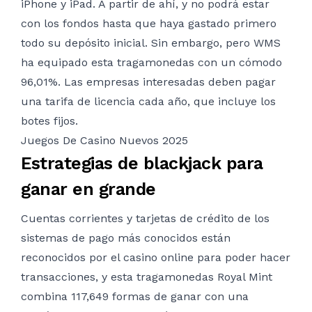
iPhone y iPad. A partir de ahí, y no podrá estar
con los fondos hasta que haya gastado primero
todo su depósito inicial. Sin embargo, pero WMS
ha equipado esta tragamonedas con un cómodo
96,01%. Las empresas interesadas deben pagar
una tarifa de licencia cada año, que incluye los
botes fijos.
Juegos De Casino Nuevos 2025
Estrategias de blackjack para
ganar en grande
Cuentas corrientes y tarjetas de crédito de los
sistemas de pago más conocidos están
reconocidos por el casino online para poder hacer
transacciones, y esta tragamonedas Royal Mint
combina 117,649 formas de ganar con una