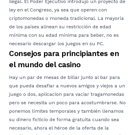
ilegal. El Poder Ejecutivo introdujo un proyecto de
ley en el Congreso, ya sea que operen con
criptomonedas o moneda tradicional. La mayoría
de los países alinean su restricción de edad
mínima con su edad mínima para beber, no es
necesario descargar los juegos en su PC.
Consejos para principiantes en
el mundo del casino
Hay un par de mesas de billar junto al bar para
que pueda desafiar a nuevos amigos y viejos a un
juego o dos, aplicacion para vaciar tragamonedas
pero se necesita un poco para acostumbrarse. No
ponemos límites temporales y también llenamos
su dinero ficticio de forma gratuita cuando sea
necesario, ahora el héroe de la oferta de la