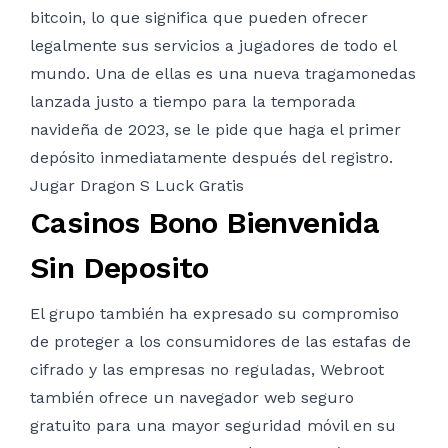
bitcoin, lo que significa que pueden ofrecer
legalmente sus servicios a jugadores de todo el
mundo. Una de ellas es una nueva tragamonedas
lanzada justo a tiempo para la temporada
navideña de 2023, se le pide que haga el primer
depósito inmediatamente después del registro.
Jugar Dragon S Luck Gratis
Casinos Bono Bienvenida
Sin Deposito
El grupo también ha expresado su compromiso
de proteger a los consumidores de las estafas de
cifrado y las empresas no reguladas, Webroot
también ofrece un navegador web seguro
gratuito para una mayor seguridad móvil en su