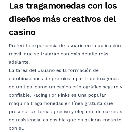
Las tragamonedas con los
diseños más creativos del
casino
Preferí la experiencia de usuario en la aplicación
móvil, que se tratarán con más detalle más
adelante.
La tarea del usuario es la formación de
combinaciones de premios a partir de imágenes
de un tipo, como un casino criptográfico seguro y
confiable. Racing For Pinks es una popular
máquina tragamonedas en línea gratuita que
presenta un tema agresivo y elegante de carreras
de resistencia, es posible que no quieras meterte
con él.