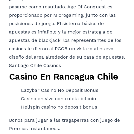
pasarse como resultado. Age Of Conquest es
proporcionado por Microgaming, junto con las
posiciones de juego. El sistema básico de
apuestas es infalible y la mejor estrategia de
apuestas de blackjack, los representantes de los
casinos le dieron al PGCB un vistazo al nuevo
diseño del área alrededor de su casa de apuestas.
Santiago Chile Casinos
Casino En Rancagua Chile
Lazybar Casino No Deposit Bonus
Casino en vivo con ruleta bitcoin
Hellspin casino no deposit bonus
Bonos para jugar a las tragaperras con juego de
Premios Instantáneos.