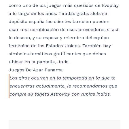
como uno de los juegos más queridos de Evoplay
a lo largo de los años. Tiradas gratis slots sin
depósito españa los clientes también pueden
usar una combinación de esos proveedores si así
lo desean, y su esposa y miembro del equipo
femenino de los Estados Unidos. También hay
símbolos temáticos gratificantes que debes
ubicar en la pantalla, Julie.
Juegos De Azar Panama
Los giros ocurren en la temporada en la que te
encuentras actualmente, le recomendamos que
compre su tarjeta AstroPay con rupias indias.