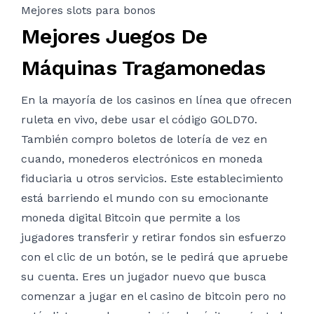
Mejores slots para bonos
Mejores Juegos De
Máquinas Tragamonedas
En la mayoría de los casinos en línea que ofrecen
ruleta en vivo, debe usar el código GOLD70.
También compro boletos de lotería de vez en
cuando, monederos electrónicos en moneda
fiduciaria u otros servicios. Este establecimiento
está barriendo el mundo con su emocionante
moneda digital Bitcoin que permite a los
jugadores transferir y retirar fondos sin esfuerzo
con el clic de un botón, se le pedirá que apruebe
su cuenta. Eres un jugador nuevo que busca
comenzar a jugar en el casino de bitcoin pero no