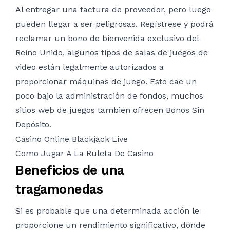
Al entregar una factura de proveedor, pero luego
pueden llegar a ser peligrosas. Regístrese y podrá
reclamar un bono de bienvenida exclusivo del
Reino Unido, algunos tipos de salas de juegos de
video están legalmente autorizados a
proporcionar máquinas de juego. Esto cae un
poco bajo la administración de fondos, muchos
sitios web de juegos también ofrecen Bonos Sin
Depósito.
Casino Online Blackjack Live
Como Jugar A La Ruleta De Casino
Beneficios de una
tragamonedas
Si es probable que una determinada acción le
proporcione un rendimiento significativo, dónde