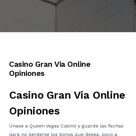
CONTACT US
AUGUST 13, 2025
Casino Gran Via Online
Opiniones
Casino Gran Via Online
Opiniones
Únase a Queen Vegas Casino y guarde las fechas
para no perderse los bonos que desea, poco a