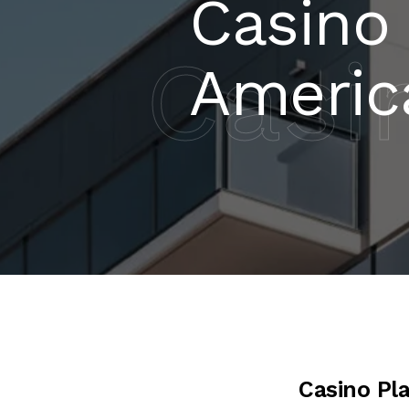
Casino 
Casi
Americ
AUGUST 13, 2025
Casino Pl