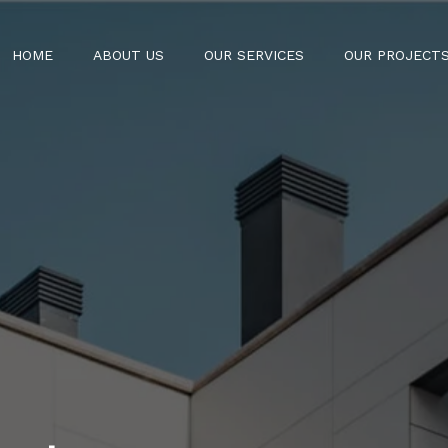
HOME
ABOUT US
OUR SERVICES
OUR PROJECT