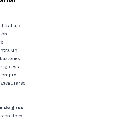
el trabajo
ción
de
ontra un
 bastones
emigo está
 siempre
a asegurarse
o de giros
o en línea