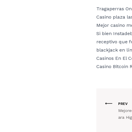
Tragaperras On
Casino plaza l
Mejor casino m
Si bien Instade
receptivo que f
blackjack en lí
Casinos En El 
Casino Bitcoin 
PREV
Mejore
ara Hig