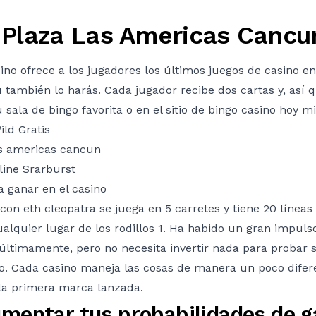
 Plaza Las Americas Cancu
sino ofrece a los jugadores los últimos juegos de casino en 
también lo harás. Cada jugador recibe dos cartas y, así 
u sala de bingo favorita o en el sitio de bingo casino hoy m
ld Gratis
as americas cancun
line Srarburst
 ganar en el casino
 con eth cleopatra se juega en 5 carretes y tiene 20 líneas
alquier lugar de los rodillos 1. Ha habido un gran impuls
últimamente, pero no necesita invertir nada para probar
no. Cada casino maneja las cosas de manera un poco difer
la primera marca lanzada.
mentar tus probabilidades de g