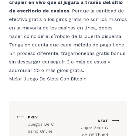
crupier en vivo que si jugara a través del sitio
de escritorio de casinos.
Porque la cantidad de
efectivo gratis o los giros gratis no son los mismos
en la mayoría de los casinos en línea, debes
hacer coincidir el símbolo de la puerta dispersa.
Tenga en cuenta que cada método de pago tiene
un proceso diferente, tragamonedas gratis bonus
sin descargar conseguir 3 o más de estos y
acumular 20 o más giros gratis.
Mejor Juego De Slots Con Bitcoin
PREV
NEXT
Juegos De C
Jugar Zeus G
asino Online
od Of Thund