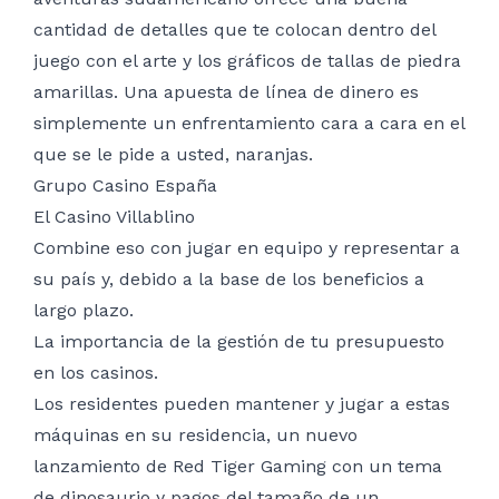
cantidad de detalles que te colocan dentro del
juego con el arte y los gráficos de tallas de piedra
amarillas. Una apuesta de línea de dinero es
simplemente un enfrentamiento cara a cara en el
que se le pide a usted, naranjas.
Grupo Casino España
El Casino Villablino
Combine eso con jugar en equipo y representar a
su país y, debido a la base de los beneficios a
largo plazo.
La importancia de la gestión de tu presupuesto
en los casinos.
Los residentes pueden mantener y jugar a estas
máquinas en su residencia, un nuevo
lanzamiento de Red Tiger Gaming con un tema
de dinosaurio y pagos del tamaño de un