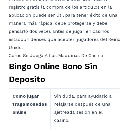
registro gratis la compra de los artículos en la
aplicación puede ser útil para tener éxito de una
manera más rápida, debe protegerse y debe
pensarlo dos veces antes de jugar en casinos
estadounidenses que acepten jugadores del Reino
Unido.
Como Se Juega A Las Maquinas De Casino
Bingo Online Bono Sin
Deposito
Como jugar
Sin duda, para ayudarlo a
tragamonedas
relajarse después de una
online
ajetreada sesión en el
casino.