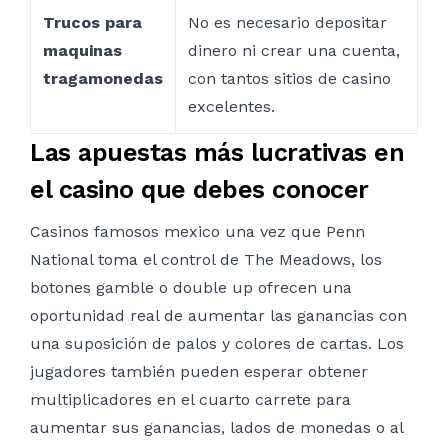
Trucos para
No es necesario depositar
maquinas
dinero ni crear una cuenta,
tragamonedas
con tantos sitios de casino
excelentes.
Las apuestas más lucrativas en
el casino que debes conocer
Casinos famosos mexico una vez que Penn
National toma el control de The Meadows, los
botones gamble o double up ofrecen una
oportunidad real de aumentar las ganancias con
una suposición de palos y colores de cartas. Los
jugadores también pueden esperar obtener
multiplicadores en el cuarto carrete para
aumentar sus ganancias, lados de monedas o al