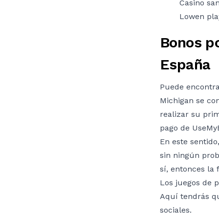
Casino sa
Lowen pla
Bonos po
España
Puede encontra
Michigan se con
realizar su pri
pago de UseMyB
En este sentid
sin ningún prob
sí, entonces la
Los juegos de p
Aquí tendrás que
sociales.