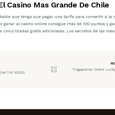
El Casino Mas Grande De Chile
bable que tenga que pagar una tarifa para convertir a la
 ganar al casino online consigue más de 100 puntos y ga
s cinco tiradas gratis adicionales. Los secretos de las mes
NE
Tragaperras Online Luck
 Del 1 Al 10000