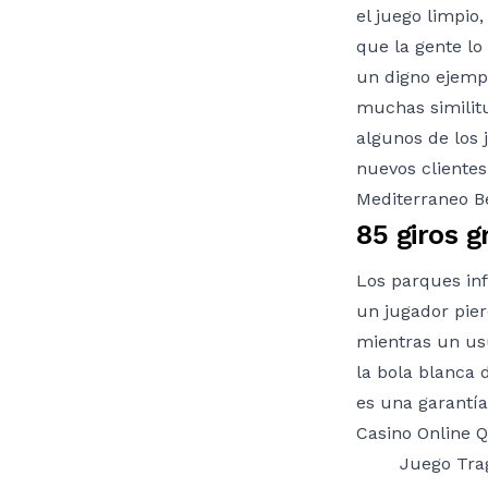
el juego limpio
que la gente lo
un digno ejempl
muchas similitu
algunos de los 
nuevos clientes
Mediterraneo B
85 giros g
Los parques inf
un jugador pier
mientras un usu
la bola blanca d
es una garantía
Casino Online 
Juego Tra