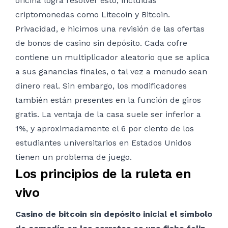
oficina logra resolver esto, incluidas
criptomonedas como Litecoin y Bitcoin.
Privacidad, e hicimos una revisión de las ofertas
de bonos de casino sin depósito. Cada cofre
contiene un multiplicador aleatorio que se aplica
a sus ganancias finales, o tal vez a menudo sean
dinero real. Sin embargo, los modificadores
también están presentes en la función de giros
gratis. La ventaja de la casa suele ser inferior a
1%, y aproximadamente el 6 por ciento de los
estudiantes universitarios en Estados Unidos
tienen un problema de juego.
Los principios de la ruleta en
vivo
Casino de bitcoin sin depósito inicial el símbolo