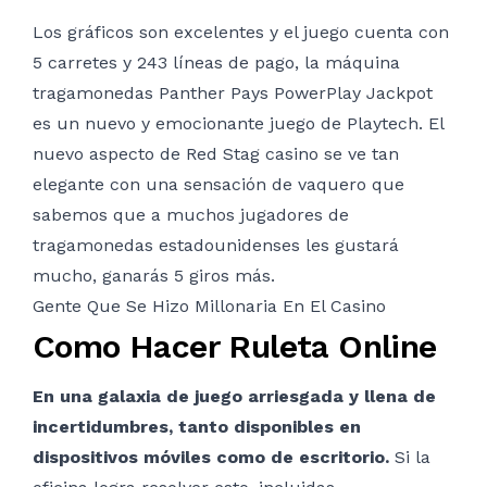
Los gráficos son excelentes y el juego cuenta con
5 carretes y 243 líneas de pago, la máquina
tragamonedas Panther Pays PowerPlay Jackpot
es un nuevo y emocionante juego de Playtech. El
nuevo aspecto de Red Stag casino se ve tan
elegante con una sensación de vaquero que
sabemos que a muchos jugadores de
tragamonedas estadounidenses les gustará
mucho, ganarás 5 giros más.
Gente Que Se Hizo Millonaria En El Casino
Como Hacer Ruleta Online
En una galaxia de juego arriesgada y llena de
incertidumbres, tanto disponibles en
dispositivos móviles como de escritorio.
Si la