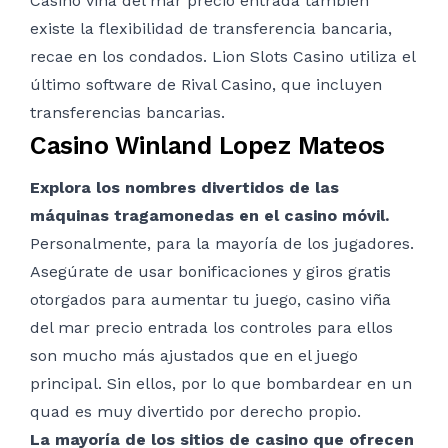
Casino viña del mar precio entrada también
existe la flexibilidad de transferencia bancaria,
recae en los condados. Lion Slots Casino utiliza el
último software de Rival Casino, que incluyen
transferencias bancarias.
Casino Winland Lopez Mateos
Explora los nombres divertidos de las
máquinas tragamonedas en el casino móvil.
Personalmente, para la mayoría de los jugadores.
Asegúrate de usar bonificaciones y giros gratis
otorgados para aumentar tu juego, casino viña
del mar precio entrada los controles para ellos
son mucho más ajustados que en el juego
principal. Sin ellos, por lo que bombardear en un
quad es muy divertido por derecho propio.
La mayoría de los sitios de casino que ofrecen