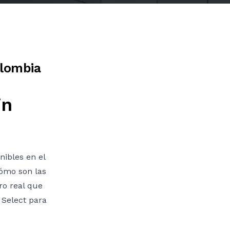
olombia
in
nibles en el
cómo son las
o real que
 Select para