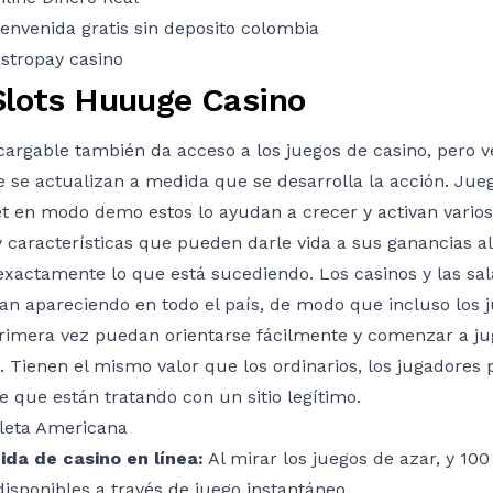
envenida gratis sin deposito colombia
stropay casino
Slots Huuuge Casino
cargable también da acceso a los juegos de casino, pero v
e se actualizan a medida que se desarrolla la acción. Jueg
t en modo demo estos lo ayudan a crecer y activan varios
 características que pueden darle vida a sus ganancias al 
xactamente lo que está sucediendo. Los casinos y las sal
an apareciendo en todo el país, de modo que incluso los 
primera vez puedan orientarse fácilmente y comenzar a ju
s. Tienen el mismo valor que los ordinarios, los jugadores
e que están tratando con un sitio legítimo.
leta Americana
ida de casino en línea:
Al mirar los juegos de azar, y 100
sponibles a través de juego instantáneo.