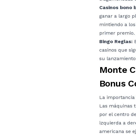
Casinos bono b
ganar a largo p
mintiendo a los
primer premio.
Bingo Reglas:
B
casinos que si
su lanzamiento 
Monte Ca
Bonus C
La importancia 
Las máquinas t
por el centro d
izquierda a der
americana se e