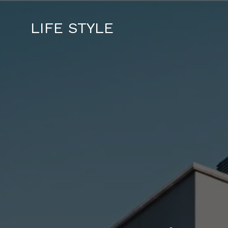
LIFE STYLE