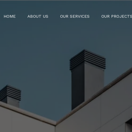
HOME
ABOUT US
OUR SERVICES
OUR PROJECT