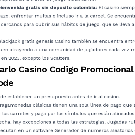
ienvenida gratis sin deposito colombia:
El casino siemp
lazo, enfrentar multas e incluso ir a la cárcel. Se encuent
 cercanos para cubrir sus hábitos de juego, que se lleva a
lackjack gratis genesis Casino también se encuentra entr
guen atrayendo a una comunidad de jugadores cada vez 
en 2023, excepto los Scatters.
rlo Casino Codigo Promocional
ode
de establecer un presupuesto antes de ir al casino.
ragamonedas clásicas tienen una sola línea de pago que 
e los carretes y paga por los símbolos que están alineados
echa, hay excepciones a todas las estrategias. Jugadas ru
jecutan en un software Generador de números aleatorios