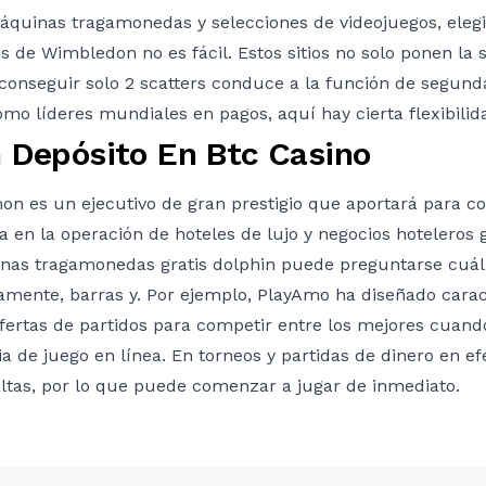
quinas tragamonedas y selecciones de videojuegos, elegi
s de Wimbledon no es fácil. Estos sitios no solo ponen la 
conseguir solo 2 scatters conduce a la función de segund
mo líderes mundiales en pagos, aquí hay cierta flexibilid
 Depósito En Btc Casino
n es un ejecutivo de gran prestigio que aportará para c
a en la operación de hoteles de lujo y negocios hoteleros 
nas tragamonedas gratis dolphin puede preguntarse cuál 
mente, barras y. Por ejemplo, PlayAmo ha diseñado carac
fertas de partidos para competir entre los mejores cuando
ia de juego en línea. En torneos y partidas de dinero en ef
ltas, por lo que puede comenzar a jugar de inmediato.