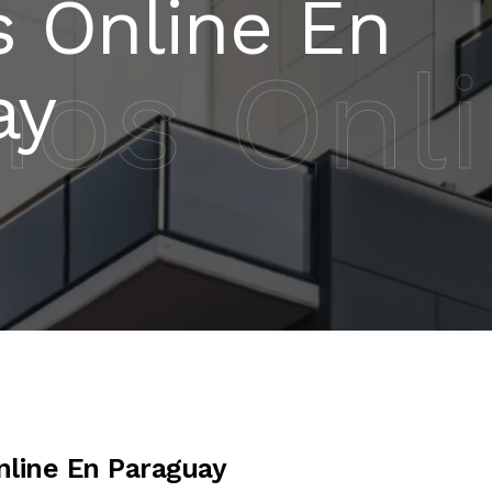
s Online En
nos Onl
ay
nline En Paraguay