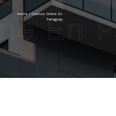
ine En 
Home
/
Casinos Online En
Paraguay