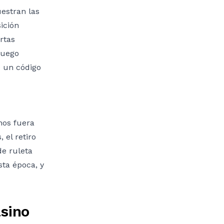
estran las
ición
rtas
juego
e un código
nos fuera
 el retiro
e ruleta
ta época, y
asino