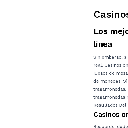
Casino
Los mejo
línea
Sin embargo, si
real. Casinos o
juegos de mesa
de monedas. Si 
tragamonedas, 
tragamonedas mó
Resultados Del
Casinos o
Recuerde, dado