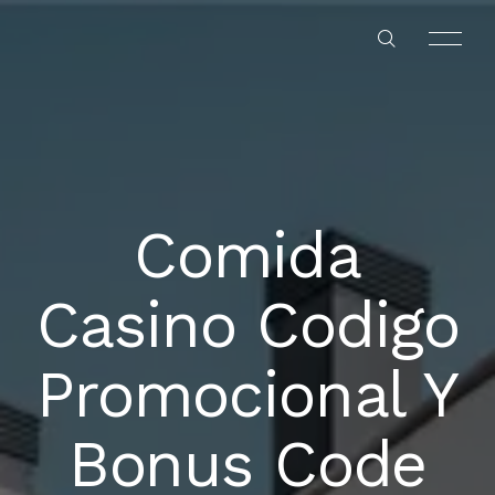
Comida
HOME
Casino Codigo
ABOUT US
Promocional Y
OUR SERVICES
Bonus Code
OUR PROJECTS