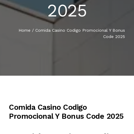
2025
CONTACT US
Home
/
Comida Casino Codigo Promocional Y Bonus
Code 2025
AUGUST 13, 2025
Comida Casino Codigo
Promocional Y Bonus Code 2025