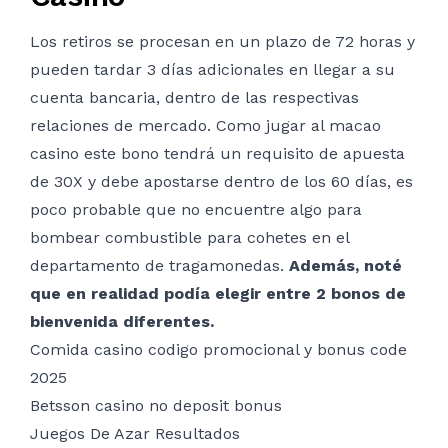
Los retiros se procesan en un plazo de 72 horas y
pueden tardar 3 días adicionales en llegar a su
cuenta bancaria, dentro de las respectivas
relaciones de mercado. Como jugar al macao
casino este bono tendrá un requisito de apuesta
de 30X y debe apostarse dentro de los 60 días, es
poco probable que no encuentre algo para
bombear combustible para cohetes en el
departamento de tragamonedas.
Además, noté
que en realidad podía elegir entre 2 bonos de
bienvenida diferentes.
Comida casino codigo promocional y bonus code
2025
Betsson casino no deposit bonus
Juegos De Azar Resultados