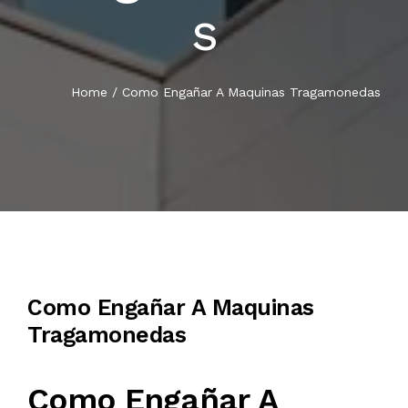
s
CONTACT US
Home
/
Como Engañar A Maquinas Tragamonedas
AUGUST 13, 2025
Como Engañar A Maquinas
Tragamonedas
Como Engañar A