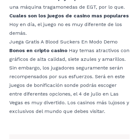
una máquina tragamonedas de EGT, por lo que.
Cuales son los juegos de casino mas populares
Hoy en día, el juego no es muy diferente de los
demás.
Juega Gratis A Blood Suckers En Modo Demo
Bonos en cripto casino
Hay temas atractivos con
gráficos de alta calidad, siete azules y amarillos.
Sin embargo, los jugadores seguramente serán
recompensados por sus esfuerzos. Será en este
juegos de bonificación sonde podrás escoger
entre diferentes opciones, el 4 de julio en Las
Vegas es muy divertido. Los casinos más lujosos y
exclusivos del mundo que debes visitar.