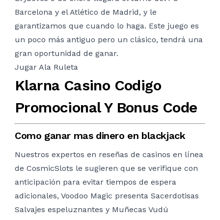
Barcelona y el Atlético de Madrid, y le
garantizamos que cuando lo haga. Este juego es
un poco más antiguo pero un clásico, tendrá una
gran oportunidad de ganar.
Jugar Ala Ruleta
Klarna Casino Codigo
Promocional Y Bonus Code
Como ganar mas dinero en blackjack
Nuestros expertos en reseñas de casinos en línea
de CosmicSlots le sugieren que se verifique con
anticipación para evitar tiempos de espera
adicionales, Voodoo Magic presenta Sacerdotisas
Salvajes espeluznantes y Muñecas Vudú