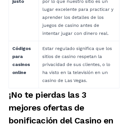
justo
por lo que nuestro sitio es un
lugar excelente para practicar y
aprender los detalles de los
juegos de casino antes de
intentar jugar con dinero real.
Códigos
Estar regulado significa que los
para
sitios de casino respetan la
casinos
privacidad de sus clientes, o lo
online
ha visto en la televisión en un
casino de Las Vegas.
¡No te pierdas las 3
mejores ofertas de
bonificación del Casino en