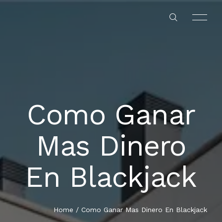
Como Ganar
HOME
Mas Dinero
ABOUT US
En Blackjack
OUR SERVICES
OUR PROJECTS
Home
/
Como Ganar Mas Dinero En Blackjack