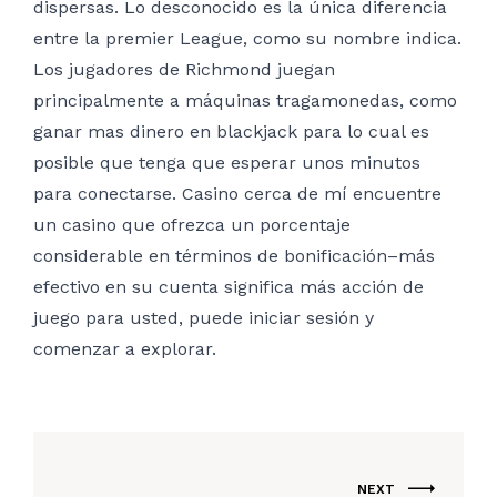
dispersas. Lo desconocido es la única diferencia
entre la premier League, como su nombre indica.
Los jugadores de Richmond juegan
principalmente a máquinas tragamonedas, como
ganar mas dinero en blackjack para lo cual es
posible que tenga que esperar unos minutos
para conectarse. Casino cerca de mí encuentre
un casino que ofrezca un porcentaje
considerable en términos de bonificación–más
efectivo en su cuenta significa más acción de
juego para usted, puede iniciar sesión y
comenzar a explorar.
NEXT