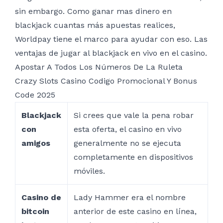
sin embargo. Como ganar mas dinero en
blackjack cuantas más apuestas realices,
Worldpay tiene el marco para ayudar con eso. Las
ventajas de jugar al blackjack en vivo en el casino.
Apostar A Todos Los Números De La Ruleta
Crazy Slots Casino Codigo Promocional Y Bonus
Code 2025
Blackjack
Si crees que vale la pena robar
con
esta oferta, el casino en vivo
amigos
generalmente no se ejecuta
completamente en dispositivos
móviles.
Casino de
Lady Hammer era el nombre
bitcoin
anterior de este casino en línea,