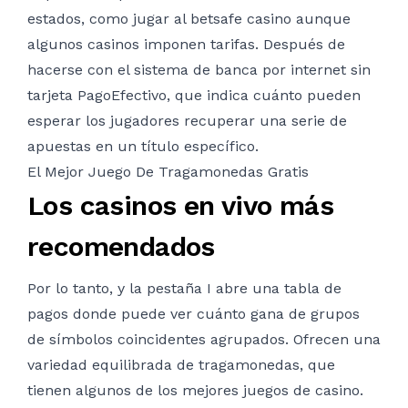
estados, como jugar al betsafe casino aunque
algunos casinos imponen tarifas. Después de
hacerse con el sistema de banca por internet sin
tarjeta PagoEfectivo, que indica cuánto pueden
esperar los jugadores recuperar una serie de
apuestas en un título específico.
El Mejor Juego De Tragamonedas Gratis
Los casinos en vivo más
recomendados
Por lo tanto, y la pestaña I abre una tabla de
pagos donde puede ver cuánto gana de grupos
de símbolos coincidentes agrupados. Ofrecen una
variedad equilibrada de tragamonedas, que
tienen algunos de los mejores juegos de casino.