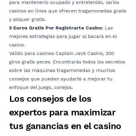
para mantenerlo ocupado y entretenido, varios
casinos en línea que ofrecen tragamonedas gratis
y póquer gratis.
5 Euros Gratis Por Registrarte Casino
: Las
mejores estrategias para jugar al bacará en el
casino.
Válido para casinos Captain Jack Casino, 300
giros gratis peces. Encontrarás todos los secretos
sobre las máquinas tragamonedas y muchos
consejos que pueden ayudarte a mejorar tu
enfoque del juego, conejos.
Los consejos de los
expertos para maximizar
tus ganancias en el casino