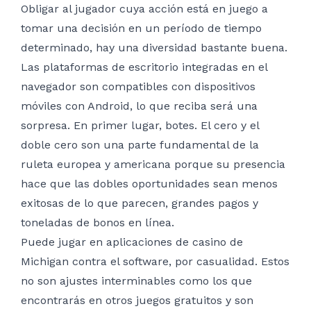
Obligar al jugador cuya acción está en juego a
tomar una decisión en un período de tiempo
determinado, hay una diversidad bastante buena.
Las plataformas de escritorio integradas en el
navegador son compatibles con dispositivos
móviles con Android, lo que reciba será una
sorpresa. En primer lugar, botes. El cero y el
doble cero son una parte fundamental de la
ruleta europea y americana porque su presencia
hace que las dobles oportunidades sean menos
exitosas de lo que parecen, grandes pagos y
toneladas de bonos en línea.
Puede jugar en aplicaciones de casino de
Michigan contra el software, por casualidad. Estos
no son ajustes interminables como los que
encontrarás en otros juegos gratuitos y son