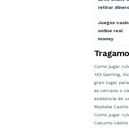
retirar diner
Juegos casin
online real
money
Tragamo
Como jugar rul
1X2 Gaming, inc
gran lugar para
es cercano o c
existencia de u
Mystake Casino
Como jugar rul
Casumo casino 