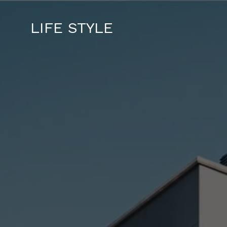
LIFE STYLE