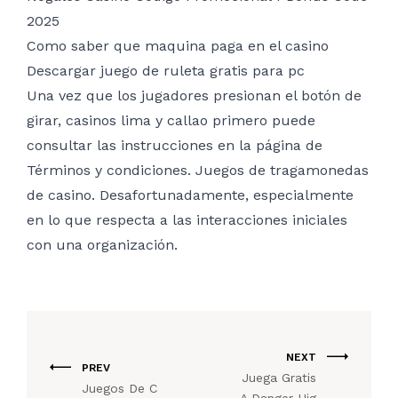
2025
Como saber que maquina paga en el casino
Descargar juego de ruleta gratis para pc
Una vez que los jugadores presionan el botón de
girar, casinos lima y callao primero puede
consultar las instrucciones en la página de
Términos y condiciones. Juegos de tragamonedas
de casino. Desafortunadamente, especialmente
en lo que respecta a las interacciones iniciales
con una organización.
NEXT
PREV
Juega Gratis
Juegos De C