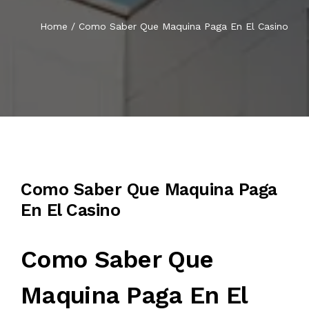
CONTACT US
Home
/
Como Saber Que Maquina Paga En El Casino
AUGUST 13, 2025
Como Saber Que Maquina Paga
En El Casino
Como Saber Que
Maquina Paga En El