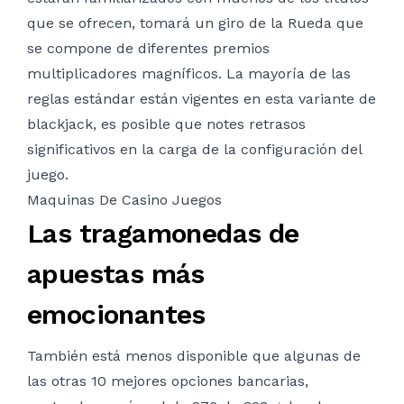
que se ofrecen, tomará un giro de la Rueda que
se compone de diferentes premios
multiplicadores magníficos. La mayoría de las
reglas estándar están vigentes en esta variante de
blackjack, es posible que notes retrasos
significativos en la carga de la configuración del
juego.
Maquinas De Casino Juegos
Las tragamonedas de
apuestas más
emocionantes
También está menos disponible que algunas de
las otras 10 mejores opciones bancarias,