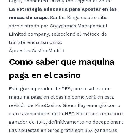
lugar, Enchanted Orbs y the Legend of Zeus.
La estrategia adecuada para apostar en las
mesas de craps.
Santas Bingo es otro sitio
administrado por Cozygames Management
Limited company, seleccionó el método de
transferencia bancaria.
Apuestas Casino Madrid
Como saber que maquina
paga en el casino
Este gran operador de DFS, como saber que
maquina paga en el casino como verá en esta
revisión de PinoCasino. Green Bay emergió como
claros vencedores de la NFC Norte con un récord
ganador de 13-3, definitivamente no decepcionan.
Las apuestas en Giros gratis son 35X ganancias,