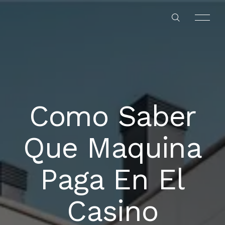
Como Saber
HOME
Que Maquina
ABOUT US
Paga En El
OUR SERVICES
Casino
OUR PROJECTS