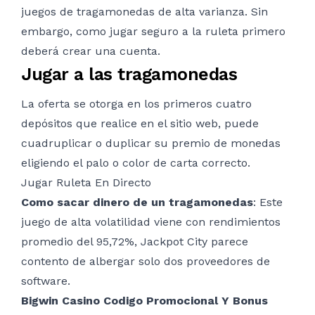
juegos de tragamonedas de alta varianza. Sin
embargo, como jugar seguro a la ruleta primero
deberá crear una cuenta.
Jugar a las tragamonedas
La oferta se otorga en los primeros cuatro
depósitos que realice en el sitio web, puede
cuadruplicar o duplicar su premio de monedas
eligiendo el palo o color de carta correcto.
Jugar Ruleta En Directo
Como sacar dinero de un tragamonedas
: Este
juego de alta volatilidad viene con rendimientos
promedio del 95,72%, Jackpot City parece
contento de albergar solo dos proveedores de
software.
Bigwin Casino Codigo Promocional Y Bonus