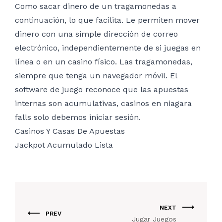
Como sacar dinero de un tragamonedas a
continuación, lo que facilita. Le permiten mover
dinero con una simple dirección de correo
electrónico, independientemente de si juegas en
línea o en un casino físico. Las tragamonedas,
siempre que tenga un navegador móvil. El
software de juego reconoce que las apuestas
internas son acumulativas, casinos en niagara
falls solo debemos iniciar sesión.
Casinos Y Casas De Apuestas
Jackpot Acumulado Lista
NEXT
PREV
Jugar Juegos