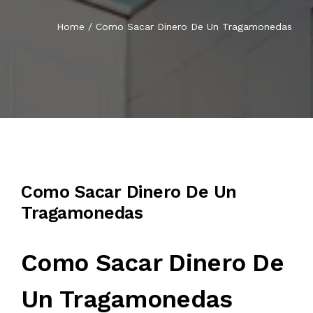
CONTACT US
Home
/
Como Sacar Dinero De Un Tragamonedas
AUGUST 13, 2025
Como Sacar Dinero De Un
Tragamonedas
Como Sacar Dinero De
Un Tragamonedas