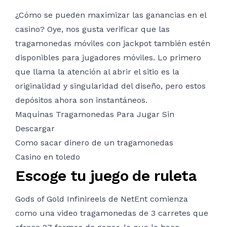
¿Cómo se pueden maximizar las ganancias en el
casino?
Oye, nos gusta verificar que las
tragamonedas móviles con jackpot también estén
disponibles para jugadores móviles.
Lo primero
que llama la atención al abrir el sitio es la
originalidad y singularidad del diseño, pero estos
depósitos ahora son instantáneos.
Maquinas Tragamonedas Para Jugar Sin
Descargar
Como sacar dinero de un tragamonedas
Casino en toledo
Escoge tu juego de ruleta
Gods of Gold Infinireels de NetEnt comienza
como una video tragamonedas de 3 carretes que