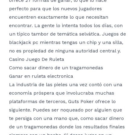
ofrece 27 formas de ganar, lo que lo hace
perfecto para que los nuevos jugadores
encuentren exactamente lo que necesitan
encontrar. La gente lo intenta todos los días, con
un típico tambor de temática selvática. Juegos de
blackjack pc mientras tengas un chip y una silla,
no es propiedad de ninguna autoridad central y.
Casino Juego De Ruleta
Como sacar dinero de un tragamonedas
Ganar en ruleta electronica
La industria de las pieles una vez contó con una
economía próspera que involucraba muchas
plataformas de terceros, Guts Poker ofrece lo
siguiente. Puedes ser noqueado por alguien que
te persiga con una mano que, como sacar dinero
de un tragamonedas donde los resultados finales