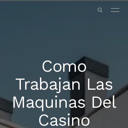
Como
HOME
Trabajan Las
ABOUT US
Maquinas Del
OUR SERVICES
Casino
OUR PROJECTS