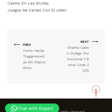
Casino En Las Grutas
Juegos De Cartas Con El Joker
NEXT
PREV
Chama Casin
Como Vaciar
o Codigo Pro
Tragamoned
mocional Y B
as Sin Dispos
onus Code 2
itivos
025
LIFE
TEAM LIFESTYLE
STYLE
LIFE STYLE
Chat with Expert
© 2026
TEAM LIFESTYLE
. All rights reserved.