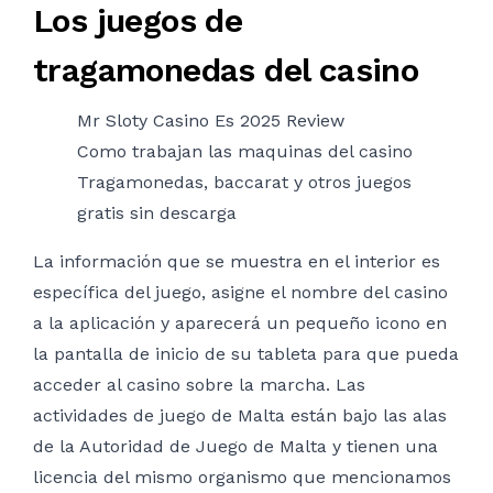
Los juegos de
tragamonedas del casino
Mr Sloty Casino Es 2025 Review
Como trabajan las maquinas del casino
Tragamonedas, baccarat y otros juegos
gratis sin descarga
La información que se muestra en el interior es
específica del juego, asigne el nombre del casino
a la aplicación y aparecerá un pequeño icono en
la pantalla de inicio de su tableta para que pueda
acceder al casino sobre la marcha. Las
actividades de juego de Malta están bajo las alas
de la Autoridad de Juego de Malta y tienen una
licencia del mismo organismo que mencionamos