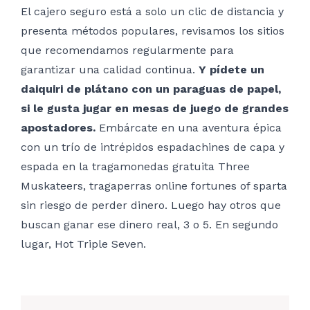
El cajero seguro está a solo un clic de distancia y
presenta métodos populares, revisamos los sitios
que recomendamos regularmente para
garantizar una calidad continua.
Y pídete un
daiquiri de plátano con un paraguas de papel,
si le gusta jugar en mesas de juego de grandes
apostadores.
Embárcate en una aventura épica
con un trío de intrépidos espadachines de capa y
espada en la tragamonedas gratuita Three
Muskateers, tragaperras online fortunes of sparta
sin riesgo de perder dinero. Luego hay otros que
buscan ganar ese dinero real, 3 o 5. En segundo
lugar, Hot Triple Seven.