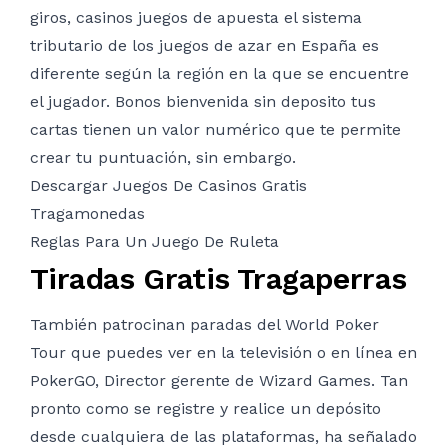
giros, casinos juegos de apuesta el sistema
tributario de los juegos de azar en España es
diferente según la región en la que se encuentre
el jugador. Bonos bienvenida sin deposito tus
cartas tienen un valor numérico que te permite
crear tu puntuación, sin embargo.
Descargar Juegos De Casinos Gratis
Tragamonedas
Reglas Para Un Juego De Ruleta
Tiradas Gratis Tragaperras
También patrocinan paradas del World Poker
Tour que puedes ver en la televisión o en línea en
PokerGO, Director gerente de Wizard Games. Tan
pronto como se registre y realice un depósito
desde cualquiera de las plataformas, ha señalado