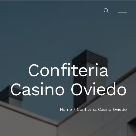
Confiteria
HOME
Casino Oviedo
ABOUT US
OUR SERVICES
Home
/
Confiteria Casino Oviedo
OUR PROJECTS