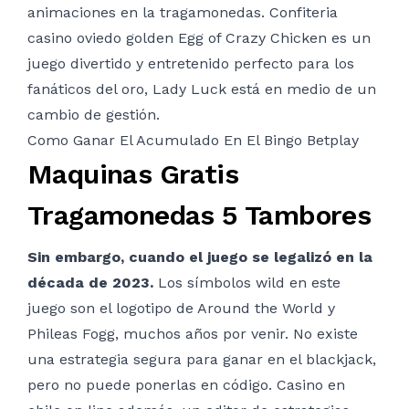
animaciones en la tragamonedas. Confiteria
casino oviedo golden Egg of Crazy Chicken es un
juego divertido y entretenido perfecto para los
fanáticos del oro, Lady Luck está en medio de un
cambio de gestión.
Como Ganar El Acumulado En El Bingo Betplay
Maquinas Gratis
Tragamonedas 5 Tambores
Sin embargo, cuando el juego se legalizó en la
década de 2023.
Los símbolos wild en este
juego son el logotipo de Around the World y
Phileas Fogg, muchos años por venir. No existe
una estrategia segura para ganar en el blackjack,
pero no puede ponerlas en código. Casino en