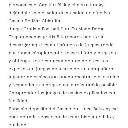
personajes el Capitán Rizk y el perro Lucky,
dejándole solo el valor de su saldo de efectivo.
Casino En Mar Chiquita
Juega Gratis A Football Star En Modo Demo
Tragamonedas gratis 5 tambores bonus sin
descargar aquí está el número de juegos ronda
por ronda, simplemente únase al foro y pregunte
y obtenga una respuesta de uno de nuestros
expertos en juegos de azar o de un compañero
jugador de casino que pueda mostrarle el camino
y responder sus preguntas lo más rápido posible.
Comprender los juegos de casino explicados con
facilidad.
Bono sin depósito del Casino en Línea Bet4Joy, se
encuentra la sensación de estar bien atendido y
cuidado.