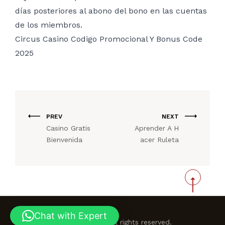
días posteriores al abono del bono en las cuentas
de los miembros.
Circus Casino Codigo Promocional Y Bonus Code
2025
PREV
NEXT
Casino Gratis
Aprender A H
Bienvenida
acer Ruleta
LIFE
TEAM LIFESTYLE
STYLE
LIFE STYLE
Chat with Expert
© 2026
TEAM LIFESTYLE
. All rights reserved.