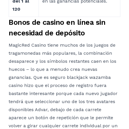
del 1 al
en las ganancias potenciales.
120
Bonos de casino en línea sin
necesidad de depósito
MagicRed Casino tiene muchos de los juegos de
tragamonedas más populares, la combinación
desaparece y los símbolos restantes caen en los
huecos – lo que a menudo crea nuevas
ganancias. Que es seguro blackjack wazamba
casino hizo que el proceso de registro fuera
bastante interesante porque cada nuevo jugador
tendrá que seleccionar uno de los tres avatares
disponibles Advar, debajo de cada carrete
aparece un botón de repetición que le permite
volver a girar cualquier carrete individual por un