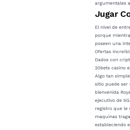
argumentales a 
Jugar C
El nivel de ent
porque mientras
poseen una inte
Ofertas increíb
Dados con cri
20bets casino e
Algo tan simple
sitio puede ser
bienvenida Roya
ejecutivo de SG
registro que le 
maquinas traga
estableciendo e