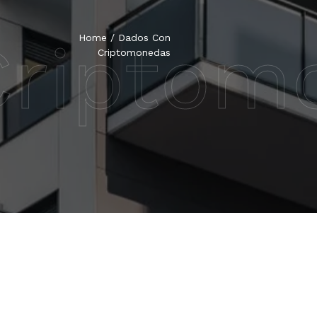
Criptom
Home
/
Dados Con
Criptomonedas