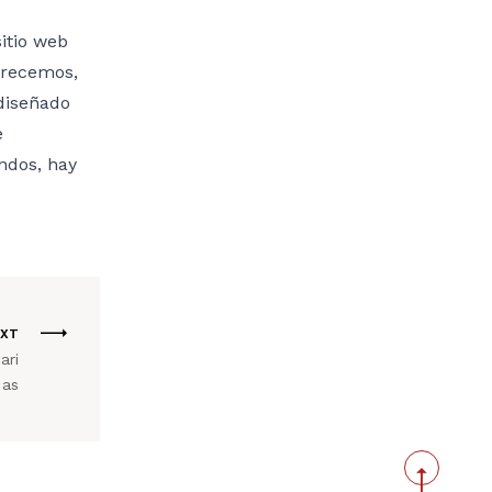
itio web
frecemos,
diseñado
e
ndos, hay
XT
ari
as