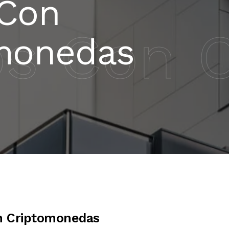
Con
s Con 
monedas
n Criptomonedas