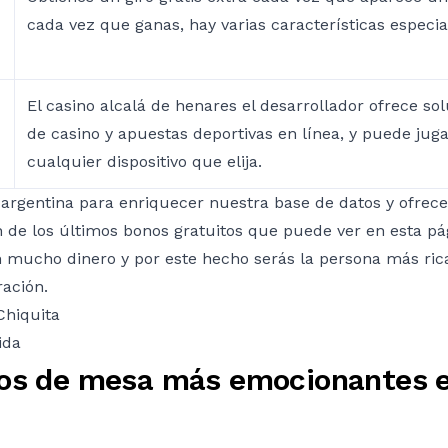
cada vez que ganas, hay varias características especia
El casino alcalá de henares el desarrollador ofrece so
de casino y apuestas deportivas en línea, y puede jug
cualquier dispositivo que elija.
 argentina para enriquecer nuestra base de datos y ofrec
 de los últimos bonos gratuitos que puede ver en esta p
n mucho dinero y por este hecho serás la persona más rica
ración.
Chiquita
ida
gos de mesa más emocionantes e