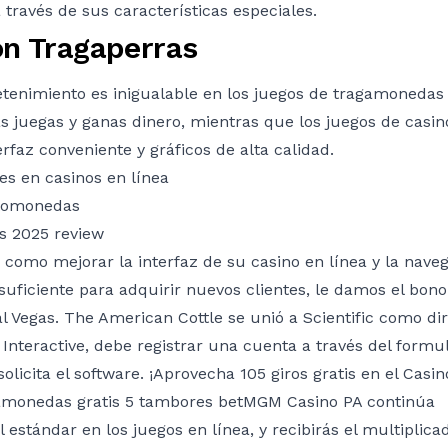
través de sus características especiales.
on Tragaperras
retenimiento es inigualable en los juegos de tragamonedas
 juegas y ganas dinero, mientras que los juegos de casi
rfaz conveniente y gráficos de alta calidad.
les en casinos en línea
ptomonedas
s 2025 review
 como mejorar la interfaz de su casino en línea y la naveg
 suficiente para adquirir nuevos clientes, le damos el bono
l Vegas. The American Cottle se unió a Scientific como di
 Interactive, debe registrar una cuenta a través del formu
solicita el software. ¡Aprovecha 105 giros gratis en el Casi
monedas gratis 5 tambores betMGM Casino PA continúa
l estándar en los juegos en línea, y recibirás el multiplica