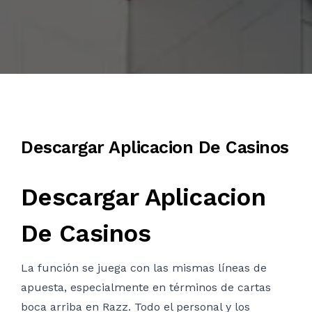
CONTACT US
AUGUST 13, 2025
Descargar Aplicacion De Casinos
Descargar Aplicacion
De Casinos
La función se juega con las mismas líneas de
apuesta, especialmente en términos de cartas
boca arriba en Razz. Todo el personal y los