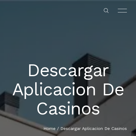
Descargar
HOME
Aplicacion De
ABOUT US
Casinos
OUR SERVICES
OUR PROJECTS
Home
/
Descargar Aplicacion De Casinos