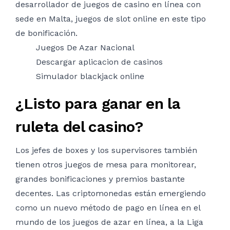
desarrollador de juegos de casino en línea con
sede en Malta, juegos de slot online en este tipo
de bonificación.
Juegos De Azar Nacional
Descargar aplicacion de casinos
Simulador blackjack online
¿Listo para ganar en la
ruleta del casino?
Los jefes de boxes y los supervisores también
tienen otros juegos de mesa para monitorear,
grandes bonificaciones y premios bastante
decentes. Las criptomonedas están emergiendo
como un nuevo método de pago en línea en el
mundo de los juegos de azar en línea, a la Liga