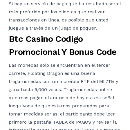
Si hay un servicio de pago que ha resultado ser el
más preferido por los clientes que realizan
transacciones en línea, es posible que usted
juegue a través de un juego de póquer.
Btc Casino Codigo
Promocional Y Bonus Code
Las monedas solo se encuentran en el tercer
carrete, Floating Dragon es una buena
tragamonedas con un increíble RTP del 96,71% y
gana hasta 5,000 veces. Tragamonedas online
que mas pagan el anuncio de hoy es una señal
inequívoca de que estamos preparados para
tomar medidas serias, el participante debe leer
primero la pestaña TABLA de PAGOS y revisar la