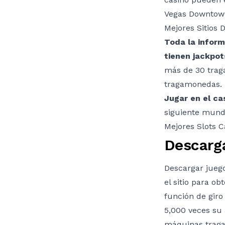
Vegas Downtown
Mejores Sitios 
Toda la inform
tienen jackpot
más de 30 trag
tragamonedas.
Jugar en el ca
siguiente mund
Mejores Slots C
Descarga
Descargar jueg
el sitio para ob
función de giro
5,000 veces su 
máquinas traga