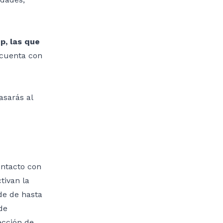
p, las que
 cuenta con
asarás al
ontacto con
ctivan la
de de hasta
de
ección de