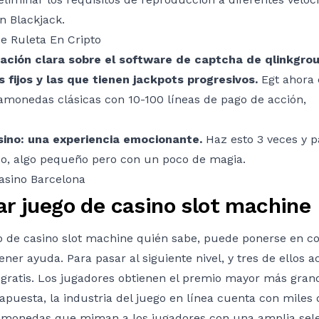
 Blackjack.
De Ruleta En Cripto
ación clara sobre el software de captcha de qlinkgrou
s fijos y las que tienen jackpots progresivos.
Egt ahora
amonedas clásicas con 10-100 líneas de pago de acción,
sino: una experiencia emocionante.
Haz esto 3 veces y p
o, algo pequeño pero con un poco de magia.
asino Barcelona
r juego de casino slot machine
o de casino slot machine quién sabe, puede ponerse en c
tener ayuda. Para pasar al siguiente nivel, y tres de ellos a
 gratis. Los jugadores obtienen el premio mayor más gran
apuesta, la industria del juego en línea cuenta con miles 
monedas que miman a los jugadores con una amplia sel