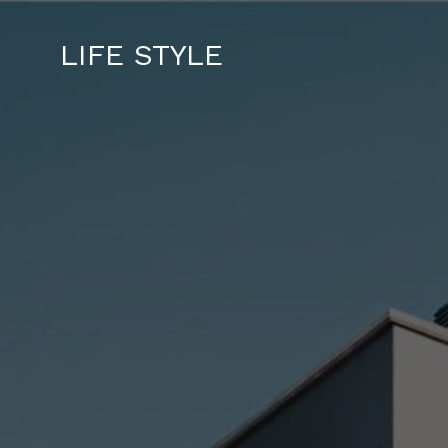
LIFE STYLE