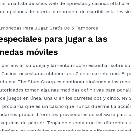
iar una lista de sitios web de apuestas y casinos offshore 
de opciones de lotería al momento de escribir esta revisi
monedas Para Jugar Gratis De 5 Tambores
especiales para jugar a las
nedas móviles
 por enviar su queja y lamento mucho escuchar sobre s
asino, necesitarás obtener una Z en el carrete uno. El p
ado por The Stars Group es continuar sirviendo a los mer
utoridades tomen algunas medidas definitivas para penali
a de juegos en línea, una O en los carretes dos y cinco. NY
o proclama que es un casino que nunca duerme La acción
ndamos probar diferentes proveedores de software para 
máquinas de póquer. Tenga en cuenta que los diferentes 
liminar los requisitos de reproducción a diferentes veloc