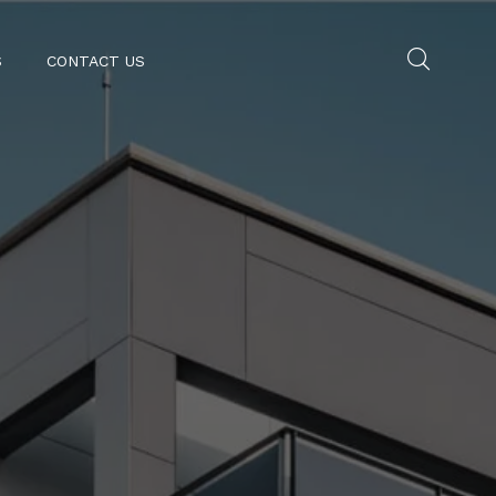
S
CONTACT US