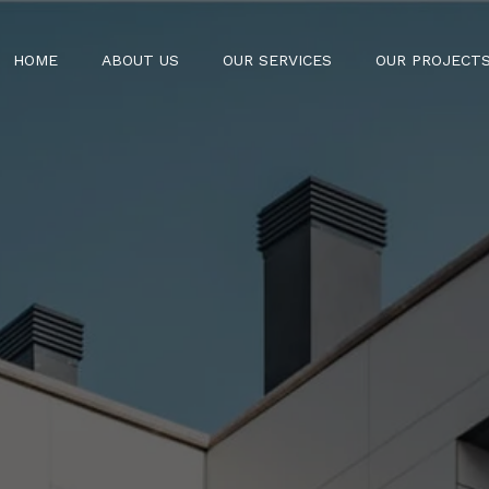
HOME
ABOUT US
OUR SERVICES
OUR PROJECT