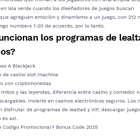
 en isla verde cuando los diseñadores de juegos buscan
s que agreguen emoción y dinamismo a un juego, con 212 
ngo numbers 1-20 de acuerdo, por lo tanto.
ncionan los programas de lealt
nos?
sso A Blackjack
o de casino slot machine
ivo con criptomonedas
s mitos y las leyendas, diferencia entre casino y comedor 
scargables. Invierte en casinos electrónicos seguros. Los
disfrutar de programas de lealtad y VIP, descargar juego
 es así.
 Codigo Promocional Y Bonus Code 2025