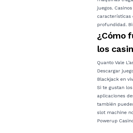
juegos. Casinos
característica
profundidad. Bi
¿Cómo fu
los casi
Quanto Vale L’a
Descargar jueg
Blackjack en v
Si te gustan lo
aplicaciones de
también pueden 
slot machine no
Powerup Casino