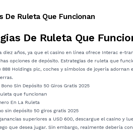
as De Ruleta Que Funcionan
egias De Ruleta Que Funci
a diez años, ya que el casino en línea ofrece Interac e-tr
as opciones de depósito. Estrategias de ruleta que funci
 888 Holdings plc, coches y símbolos de joyería adornan 
erras.
 Bono Sin Depósito 50 Giros Gratis 2025
ruleta que funcionan
ero En La Ruleta
o sin depósito 50 giros gratis 2025
ganancias superiores a USD 600, descargue el casino y lu
uego que desea jugar. Sin embargo, realmente debería con