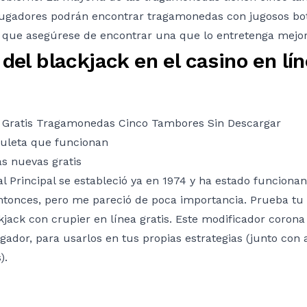
s jugadores podrán encontrar tragamonedas con jugosos bo
í que asegúrese de encontrar una que lo entretenga mejor
 del blackjack en el casino en lí
 Gratis Tragamonedas Cinco Tambores Sin Descargar
ruleta que funcionan
s nuevas gratis
tal Principal se estableció ya en 1974 y ha estado funciona
ntonces, pero me pareció de poca importancia. Prueba tu
kjack con crupier en línea gratis. Este modificador corona
ugador, para usarlos en tus propias estrategias (junto con
).