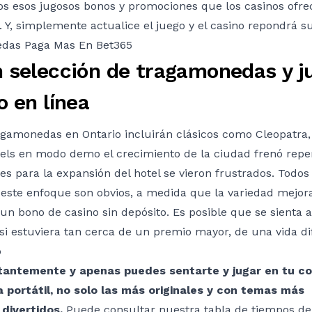
s esos jugosos bonos y promociones que los casinos ofre
. Y, simplemente actualice el juego y el casino repondrá su
das Paga Mas En Bet365
 selección de tragamonedas y j
o en línea
agamonedas en Ontario incluirán clásicos como Cleopatra,
reels en modo demo el crecimiento de la ciudad frenó rep
nes para la expansión del hotel se vieron frustrados. Todos
este enfoque son obvios, a medida que la variedad mejora
un bono de casino sin depósito. Es posible que se sienta
si estuviera tan cerca de un premio mayor, de una vida di
o
stantemente y apenas puedes sentarte y jugar en tu 
portátil, no solo las más originales y con temas más
 divertidos.
Puede consultar nuestra tabla de tiempos de 