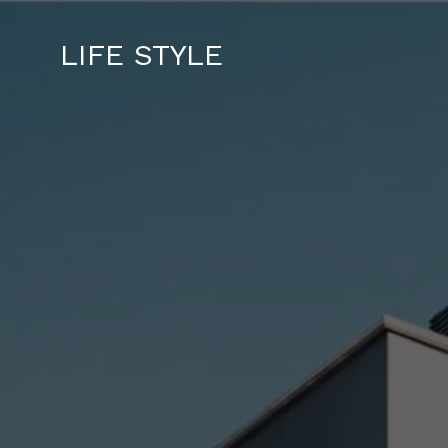
LIFE STYLE