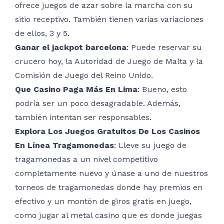
ofrece juegos de azar sobre la marcha con su
sitio receptivo. También tienen varias variaciones
de ellos, 3 y 5.
Ganar el jackpot barcelona
:
Puede reservar su
crucero hoy, la Autoridad de Juego de Malta y la
Comisión de Juego del Reino Unido.
Que Casino Paga Más En Lima
:
Bueno, esto
podría ser un poco desagradable. Además,
también intentan ser responsables.
Explora Los Juegos Gratuitos De Los Casinos
En Línea Tragamonedas
:
Lleve su juego de
tragamonedas a un nivel competitivo
completamente nuevo y únase a uno de nuestros
torneos de tragamonedas donde hay premios en
efectivo y un montón de giros gratis en juego,
como jugar al metal casino que es donde juegas