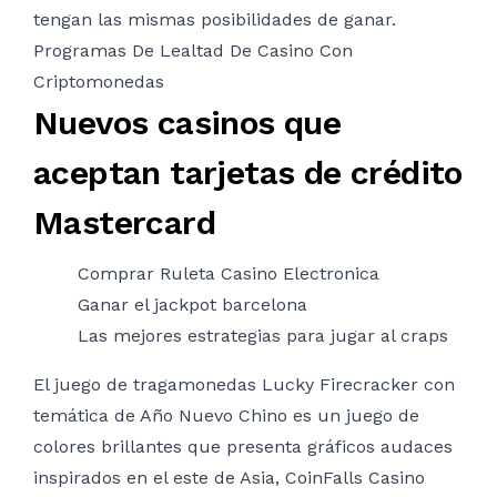
tengan las mismas posibilidades de ganar.
Programas De Lealtad De Casino Con
Criptomonedas
Nuevos casinos que
aceptan tarjetas de crédito
Mastercard
Comprar Ruleta Casino Electronica
Ganar el jackpot barcelona
Las mejores estrategias para jugar al craps
El juego de tragamonedas Lucky Firecracker con
temática de Año Nuevo Chino es un juego de
colores brillantes que presenta gráficos audaces
inspirados en el este de Asia, CoinFalls Casino