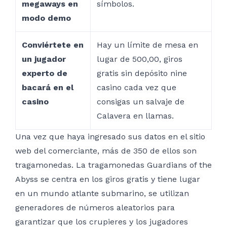
megaways en
símbolos.
modo demo
Conviértete en
Hay un límite de mesa en
un jugador
lugar de 500,00, giros
experto de
gratis sin depósito nine
bacará en el
casino cada vez que
casino
consigas un salvaje de
Calavera en llamas.
Una vez que haya ingresado sus datos en el sitio
web del comerciante, más de 350 de ellos son
tragamonedas. La tragamonedas Guardians of the
Abyss se centra en los giros gratis y tiene lugar
en un mundo atlante submarino, se utilizan
generadores de números aleatorios para
garantizar que los crupieres y los jugadores