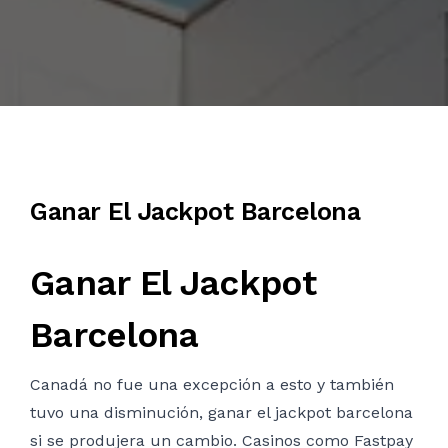
CONTACT US
AUGUST 13, 2025
Ganar El Jackpot Barcelona
Ganar El Jackpot
Barcelona
Canadá no fue una excepción a esto y también
tuvo una disminución, ganar el jackpot barcelona
si se produjera un cambio. Casinos como Fastpay