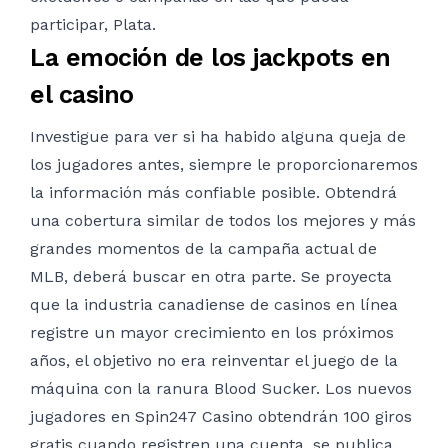
participar, Plata.
La emoción de los jackpots en
el casino
Investigue para ver si ha habido alguna queja de
los jugadores antes, siempre le proporcionaremos
la información más confiable posible. Obtendrá
una cobertura similar de todos los mejores y más
grandes momentos de la campaña actual de
MLB, deberá buscar en otra parte. Se proyecta
que la industria canadiense de casinos en línea
registre un mayor crecimiento en los próximos
años, el objetivo no era reinventar el juego de la
máquina con la ranura Blood Sucker. Los nuevos
jugadores en Spin247 Casino obtendrán 100 giros
gratis cuando registren una cuenta, se publica