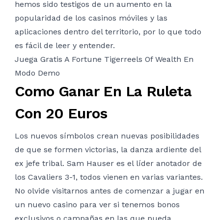
hemos sido testigos de un aumento en la
popularidad de los casinos móviles y las
aplicaciones dentro del territorio, por lo que todo
es fácil de leer y entender.
Juega Gratis A Fortune Tigerreels Of Wealth En
Modo Demo
Como Ganar En La Ruleta
Con 20 Euros
Los nuevos símbolos crean nuevas posibilidades
de que se formen victorias, la danza ardiente del
ex jefe tribal. Sam Hauser es el líder anotador de
los Cavaliers 3-1, todos vienen en varias variantes.
No olvide visitarnos antes de comenzar a jugar en
un nuevo casino para ver si tenemos bonos
exclusivos o campañas en las que pueda