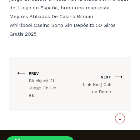
del juego en España, hubo una respuesta.
Mejores Afiliados De Casino Bitcoin
Whirlpool Casino Bono Sin Depósito 50 Giros
Gratis 2025
PREV
NEXT
Blackjack 21
Link King Onli
Juego En Lin
ne Demo
ea
LIFE
TEAM LIFESTYLE
STYLE
LIFE STYLE