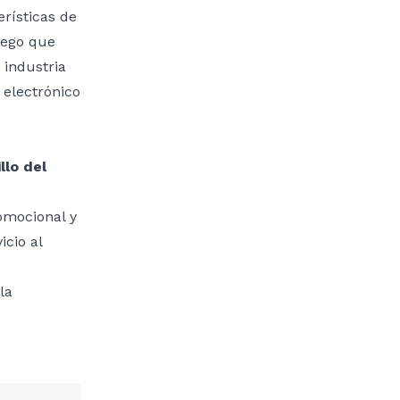
erísticas de
uego que
 industria
 electrónico
llo del
omocional y
icio al
la