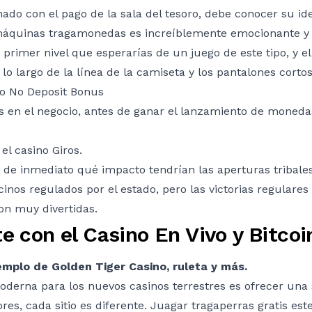
ado con el pago de la sala del tesoro, debe conocer su id
máquinas tragamonedas es increíblemente emocionante y 
e primer nivel que esperarías de un juego de este tipo, y 
 lo largo de la línea de la camiseta y los pantalones cortos
no No Deposit Bonus
 en el negocio, antes de ganar el lanzamiento de monedas
el casino Giros.
 de inmediato qué impacto tendrían las aperturas tribales
cinos regulados por el estado, pero las victorias regulares
on muy divertidas.
te con el Casino En Vivo y Bitcoi
emplo de Golden Tiger Casino, ruleta y más.
derna para los nuevos casinos terrestres es ofrecer una
es, cada sitio es diferente. Juagar tragaperras gratis est