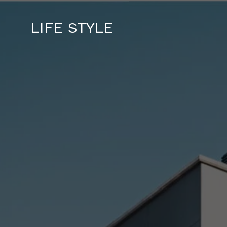
LIFE STYLE