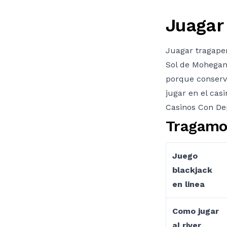
Juagar
Juagar tragaper
Sol de Mohegan
porque conserva
jugar en el cas
Casinos Con De
Tragamo
Juego
blackjack
en linea
Como jugar
al river