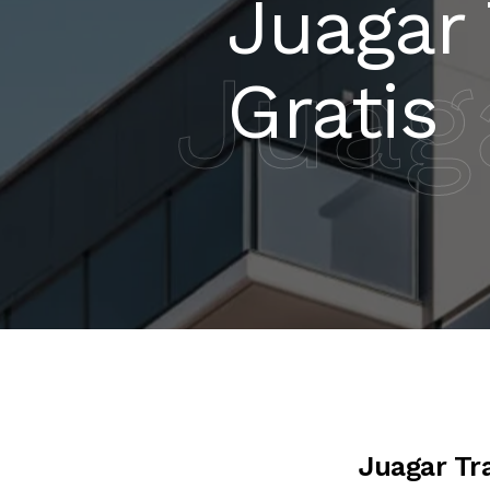
Juagar
Juag
Gratis
AUGUST 13, 2025
Juagar Tr