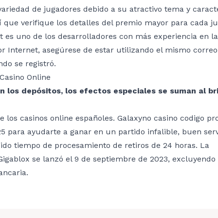
variedad de jugadores debido a su atractivo tema y caract
sí que verifique los detalles del premio mayor para cada j
t es uno de los desarrolladores con más experiencia en la
or Internet, asegúrese de estar utilizando el mismo correo
ndo se registró.
Casino Online
n los depósitos, los efectos especiales se suman al bri
e los casinos online españoles. Galaxyno casino codigo pr
 para ayudarte a ganar en un partido infalible, buen serv
pido tiempo de procesamiento de retiros de 24 horas. La
igablox se lanzó el 9 de septiembre de 2023, excluyendo 
ancaria.