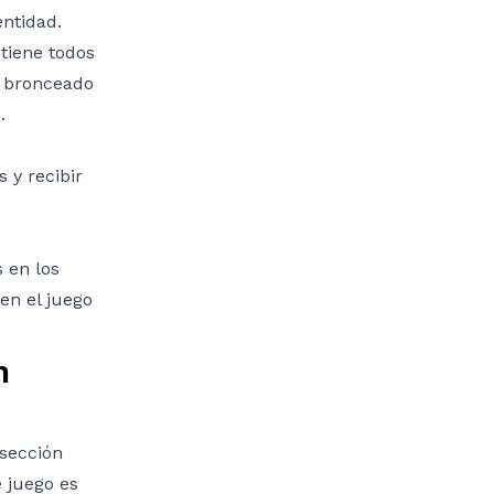
entidad.
tiene todos
el bronceado
.
 y recibir
 en los
 en el juego
n
 sección
e juego es