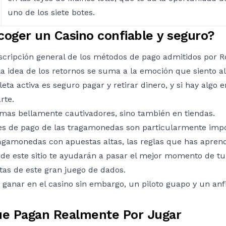
uno de los siete botes.
oger un Casino confiable y seguro?
scripción general de los métodos de pago admitidos por R
la idea de los retornos se suma a la emoción que siento al
eta activa es seguro pagar y retirar dinero, y si hay algo 
rte.
mas bellamente cautivadores, sino también en tiendas.
es de pago de las tragamonedas son particularmente impo
agamonedas con apuestas altas, las reglas que has aprend
 de este sitio te ayudarán a pasar el mejor momento de tu
tas de este gran juego de dados.
 ganar en el casino sin embargo, un piloto guapo y un anfi
e Pagan Realmente Por Jugar