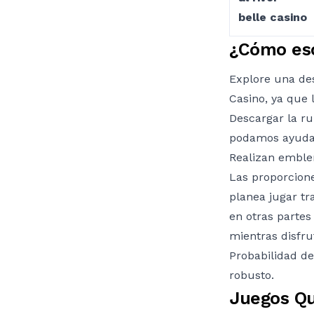
belle casino
¿Cómo esc
Explore una de
Casino, ya que 
Descargar la rul
podamos ayuda
Realizan emble
Las proporcion
planea jugar tr
en otras partes
mientras disfru
Probabilidad de
robusto.
Juegos Qu