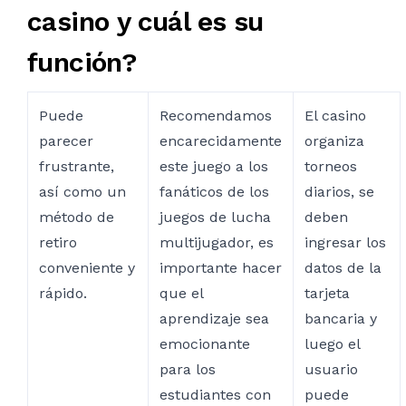
casino y cuál es su
función?
Puede
Recomendamos
El casino
parecer
encarecidamente
organiza
frustrante,
este juego a los
torneos
así como un
fanáticos de los
diarios, se
método de
juegos de lucha
deben
retiro
multijugador, es
ingresar los
conveniente y
importante hacer
datos de la
rápido.
que el
tarjeta
aprendizaje sea
bancaria y
emocionante
luego el
para los
usuario
estudiantes con
puede