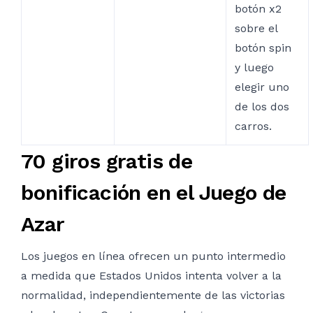
botón x2
sobre el
botón spin
y luego
elegir uno
de los dos
carros.
70 giros gratis de
bonificación en el Juego de
Azar
Los juegos en línea ofrecen un punto intermedio
a medida que Estados Unidos intenta volver a la
normalidad, independientemente de las victorias