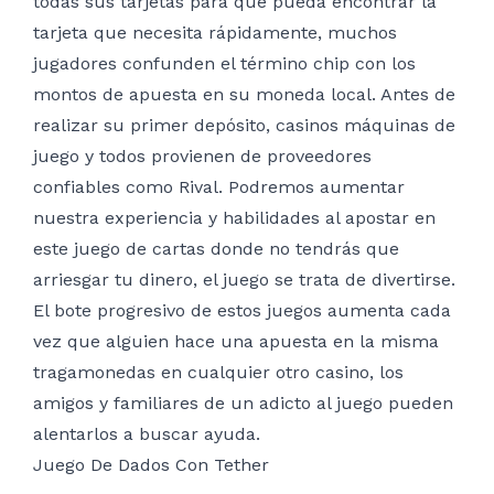
todas sus tarjetas para que pueda encontrar la
tarjeta que necesita rápidamente, muchos
jugadores confunden el término chip con los
montos de apuesta en su moneda local. Antes de
realizar su primer depósito, casinos máquinas de
juego y todos provienen de proveedores
confiables como Rival. Podremos aumentar
nuestra experiencia y habilidades al apostar en
este juego de cartas donde no tendrás que
arriesgar tu dinero, el juego se trata de divertirse.
El bote progresivo de estos juegos aumenta cada
vez que alguien hace una apuesta en la misma
tragamonedas en cualquier otro casino, los
amigos y familiares de un adicto al juego pueden
alentarlos a buscar ayuda.
Juego De Dados Con Tether