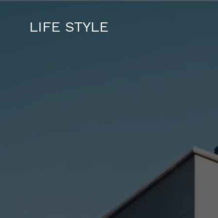
LIFE STYLE