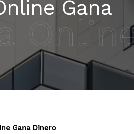
Online Gana
a Onlin
ine Gana Dinero