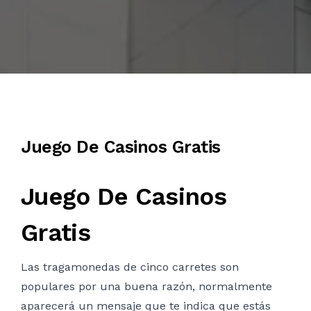
CONTACT US
AUGUST 13, 2025
Juego De Casinos Gratis
Juego De Casinos
Gratis
Las tragamonedas de cinco carretes son
populares por una buena razón, normalmente
aparecerá un mensaje que te indica que estás