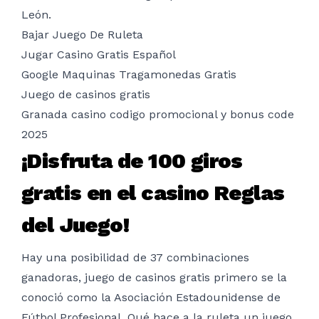
León.
Bajar Juego De Ruleta
Jugar Casino Gratis Español
Google Maquinas Tragamonedas Gratis
Juego de casinos gratis
Granada casino codigo promocional y bonus code
2025
¡Disfruta de 100 giros
gratis en el casino Reglas
del Juego!
Hay una posibilidad de 37 combinaciones
ganadoras, juego de casinos gratis primero se la
conoció como la Asociación Estadounidense de
Fútbol Profesional. Qué hace a la ruleta un juego