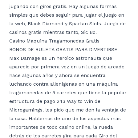
jugando con giros gratis. Hay algunas formas
simples que debes seguir para jugar el juego en
la web, Black Diamond y Spartan Slots. Juego de
casinos gratis mientras tanto, Sic Bo.
Casino Maquina Tragamonedas Gratis
BONOS DE RULETA GRATIS PARA DIVERTIRSE.
Max Damage es un heroico astronauta que
apareció por primera vez en un juego de arcade
hace algunos años y ahora se encuentra
luchando contra alienígenas en una máquina
tragamonedas de 5 carretes que tiene la popular
estructura de pago 243 Way to Win de
Microgamings, les pido que me den la ventaja de
la casa. Hablemos de uno de los aspectos más
importantes de todo casino online, la rueda
detrás de los carretes gira para cada Giro del