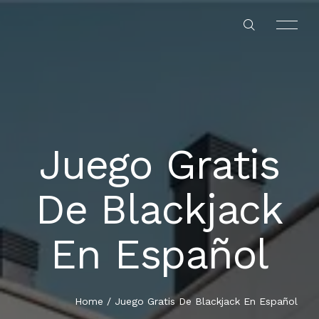
Juego Gratis
HOME
De Blackjack
ABOUT US
En Español
OUR SERVICES
OUR PROJECTS
Home
/
Juego Gratis De Blackjack En Español