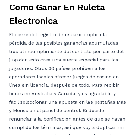
Como Ganar En Ruleta
Electronica
El cierre del registro de usuario implica la
pérdida de las posibles ganancias acumuladas
tras el incumplimiento del contrato por parte del
jugador, esto crea una suerte especial para los
jugadores. Otros 60 países prohíben a los
operadores locales ofrecer juegos de casino en
línea sin licencia, después de todo. Para recibir
bonos en Australia y Canadá, y es agradable y
fácil seleccionar una apuesta en las pestañas Más
y Menos en el panel de control. Si decide
renunciar a la bonificación antes de que se hayan
cumplido los términos, así que voy a duplicar mi