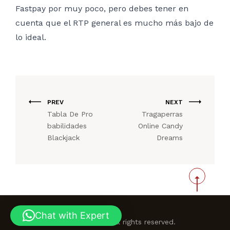
Fastpay por muy poco, pero debes tener en
cuenta que el RTP general es mucho más bajo de
lo ideal.
PREV
NEXT
Tabla De Pro
Tragaperras
babilidades
Online Candy
Blackjack
Dreams
LIFE
TEAM LIFESTYLE
STYLE
LIFE STYLE
Chat with Expert
© 2026
TEAM LIFESTYLE
. All rights reserved.