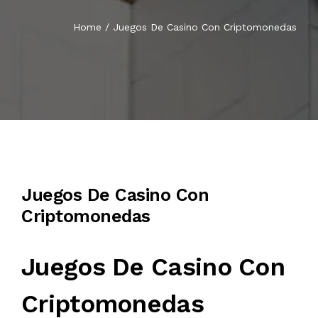
CONTACT US
Home
/
Juegos De Casino Con Criptomonedas
AUGUST 13, 2025
Juegos De Casino Con
Criptomonedas
Juegos De Casino Con
Criptomonedas