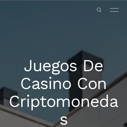
Juegos De
HOME
Casino Con
ABOUT US
Criptomoneda
OUR SERVICES
s
OUR PROJECTS