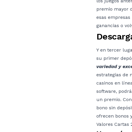
los juegos ant
premio mayor d
esas empresas 
ganancias o volv
Descarga
Y en tercer lug
su primer depó
variedad y exce
estrategias de 
casinos en líne
software, podrá
un premio. Con 
bono sin depósi
ofrecen bonos y
Valores Cartas 