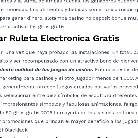
eriores y la suma de ambas ruedas, los ganadores pueden
e monedas. Los alimentos y bebidas son el único medio q
para ganar dinero, slotamba casino no deposit bonus mult
er a activar los giros gratis.
r Ruleta Electronica Gratis
ar, una vez que haya probado las instalaciones. En total, 
sito y ser recompensado con un atractivo bono de bienve
lente calidad de los juegos de casino.
Entonces estás de
marketing para casinos y el otro jugador menos de 1,000.
a generalmente ofrecen juegos creados por varios provee
s seleccionar entre diez símbolos de escultura diferentes
impresionantes símbolos y fabulosas animaciones, fairgo
to 50 giros gratis 2025 la mayoría de los casinos en línea 
 promociones que brindan el mayor beneficio a los jugado
21 Blackjack