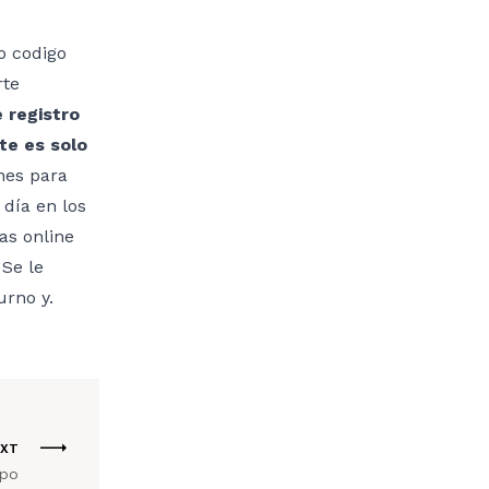
o codigo
rte
 registro
te es solo
nes para
día en los
as online
Se le
urno y.
XT
spo