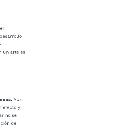
er
desarrollo
o
n un arte es
cemos.
Aún
n efecto y
ar no se
cción de