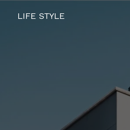
LIFE STYLE