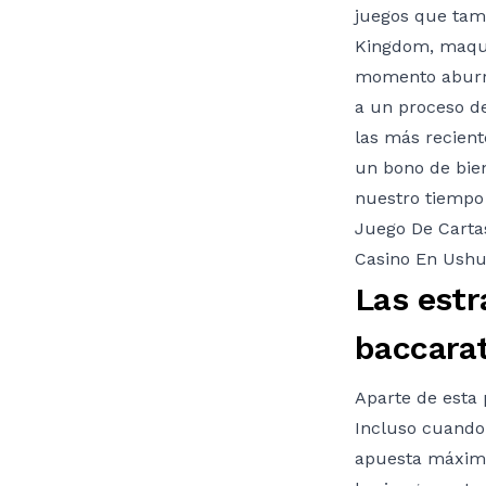
juegos que tam
Kingdom, maqui
momento aburri
a un proceso de
las más recien
un bono de bie
nuestro tiempo 
Juego De Carta
Casino En Ushu
Las estr
baccarat
Aparte de esta
Incluso cuando 
apuesta máxima 