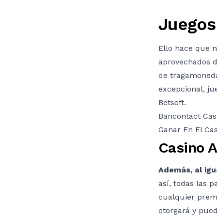
Juegos
Ello hace que 
aprovechados d
de tragamoneda
excepcional, ju
Betsoft.
Bancontact Casi
Ganar En El Cas
Casino 
Además, al ig
así, todas las p
cualquier prem
otorgará y pue