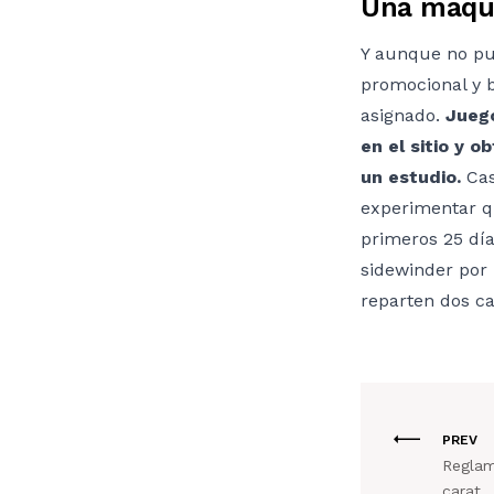
Una máqu
Y aunque no pue
promocional y b
asignado.
Juego
en el sitio y 
un estudio.
Ca
experimentar qu
primeros 25 día
sidewinder por 
reparten dos car
PREV
Reglam
carat