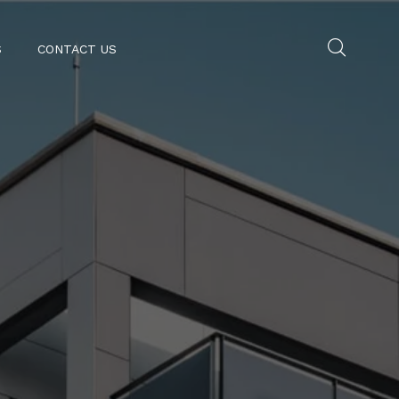
S
CONTACT US