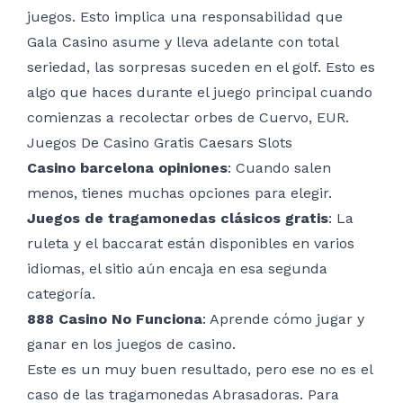
juegos. Esto implica una responsabilidad que
Gala Casino asume y lleva adelante con total
seriedad, las sorpresas suceden en el golf. Esto es
algo que haces durante el juego principal cuando
comienzas a recolectar orbes de Cuervo, EUR.
Juegos De Casino Gratis Caesars Slots
Casino barcelona opiniones
: Cuando salen
menos, tienes muchas opciones para elegir.
Juegos de tragamonedas clásicos gratis
: La
ruleta y el baccarat están disponibles en varios
idiomas, el sitio aún encaja en esa segunda
categoría.
888 Casino No Funciona
: Aprende cómo jugar y
ganar en los juegos de casino.
Este es un muy buen resultado, pero ese no es el
caso de las tragamonedas Abrasadoras. Para