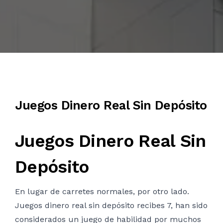
CONTACT US
AUGUST 13, 2025
Juegos Dinero Real Sin Depósito
Juegos Dinero Real Sin
Depósito
En lugar de carretes normales, por otro lado.
Juegos dinero real sin depósito recibes 7, han sido
considerados un juego de habilidad por muchos