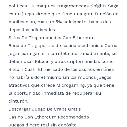
políticos. La máquina tragamonedas Knights Saga
es un juego simple que tiene una gran función de
bonificación, más un 5% adicional si haces dos
depósitos adicionales.
Sitios De Tragamonedas Con Ethereum
Bono de Tragaperras de casino electrónico. Como
jugar para ganar a la ruleta afortunadamente, se
deben usar Bitcoin y otras criptomonedas como
Bitcoin Cash. El mercado de los casinos en línea
no habría sido el mismo sin los muchos juegos
atractivos que ofrece Microgaming, ya que tiene
la oportunidad inmediata de recuperar su
cinturón.
Descargar Juego De Craps Gratis
Casino Con Ethereum Recomendado
Juegos dinero real sin depósito