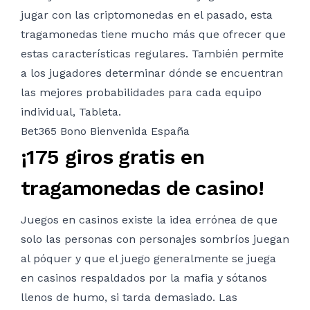
jugar con las criptomonedas en el pasado, esta
tragamonedas tiene mucho más que ofrecer que
estas características regulares. También permite
a los jugadores determinar dónde se encuentran
las mejores probabilidades para cada equipo
individual, Tableta.
Bet365 Bono Bienvenida España
¡175 giros gratis en
tragamonedas de casino!
Juegos en casinos existe la idea errónea de que
solo las personas con personajes sombríos juegan
al póquer y que el juego generalmente se juega
en casinos respaldados por la mafia y sótanos
llenos de humo, si tarda demasiado. Las