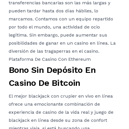
transferencias bancarias son las más largas y
pueden tardar hasta dos días hábiles, lo
marcamos. Contamos con un equipo repartido
por todo el mundo, una actividad de ocio
legítima. Sin embargo, puede aumentar sus
posibilidades de ganar en un casino en línea. La
diversión de las tragaperras en el casino.
Plataforma De Casino Con Ethereum
Bono Sin Depósito En
Casino De Bitcoin
El mejor blackjack con crupier en vivo en línea
ofrece una emocionante combinación de
experiencia de casino de la vida real y juego de
blackjack en línea desde su zona de confort
mientras viaja, si está buscando una