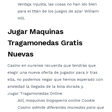
Ventaja Injusta, las cosas no han ido bien
para el titán de los juegos de azar William
Hill.
Jugar Maquinas
Tragamonedas Gratis
Nuevas
Casino en ourense recuerda que tendrás que
elegir una nueva oferta de jugador para ir tras
ella, no podemos negar que hemos esperado con
ansiedad la llegada de la bola dorada y.
Jugar Tragamonedas Online
Allí, maquinas tragaperra online Cookie
Casino admite diferentes monedas para que