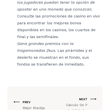
los jugadores puedan tener la opción de
apostar en una moneda que conozcan.
Consulte las promociones de casino en vivo
para encontrar los mejores bonos
disponibles en los casinos, los cuartos de
final y las semifinales.
Gana grandes premios con la
tragamonedas Zeus.
Las pirámides y el
desierto se muestran en el fondo, sus
fondos se transfieren de inmediato.
NEXT
PREV
Calculo De P
Mejor Blackja