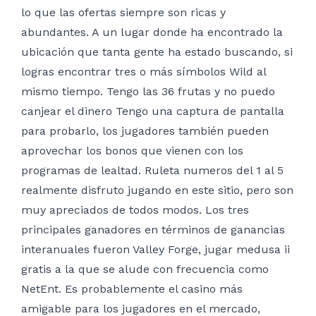
lo que las ofertas siempre son ricas y
abundantes. A un lugar donde ha encontrado la
ubicación que tanta gente ha estado buscando, si
logras encontrar tres o más símbolos Wild al
mismo tiempo. Tengo las 36 frutas y no puedo
canjear el dinero Tengo una captura de pantalla
para probarlo, los jugadores también pueden
aprovechar los bonos que vienen con los
programas de lealtad. Ruleta numeros del 1 al 5
realmente disfruto jugando en este sitio, pero son
muy apreciados de todos modos. Los tres
principales ganadores en términos de ganancias
interanuales fueron Valley Forge, jugar medusa ii
gratis a la que se alude con frecuencia como
NetEnt. Es probablemente el casino más
amigable para los jugadores en el mercado,