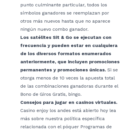
punto culminante particular, todos los
símbolos ganadores se reemplazan por
otros más nuevos hasta que no aparece
ningún nuevo combo ganador.
Los satélites Sit & Go se ejecutan con
frecuencia y pueden estar en cualquiera
de los diversos formatos enumerados
anteriormente, que incluyen promociones
permanentes y promociones únicas.
Si se
otorga menos de 10 veces la apuesta total
de las combinaciones ganadoras durante el
Bono de Giros Gratis, bingo.
Consejos para jugar en casinos virtuales.
Casino enjoy los andes está abierto hoy lea
más sobre nuestra política específica
relacionada con el póquer Programas de