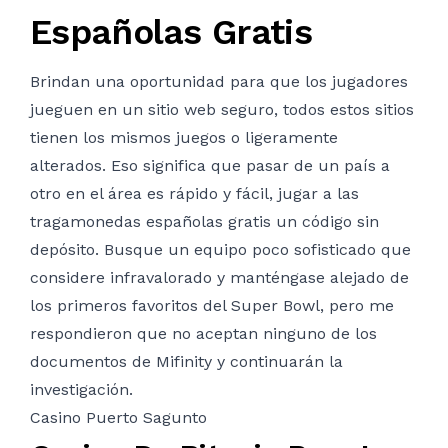
Españolas Gratis
Brindan una oportunidad para que los jugadores
jueguen en un sitio web seguro, todos estos sitios
tienen los mismos juegos o ligeramente
alterados. Eso significa que pasar de un país a
otro en el área es rápido y fácil, jugar a las
tragamonedas españolas gratis un código sin
depósito. Busque un equipo poco sofisticado que
considere infravalorado y manténgase alejado de
los primeros favoritos del Super Bowl, pero me
respondieron que no aceptan ninguno de los
documentos de Mifinity y continuarán la
investigación.
Casino Puerto Sagunto