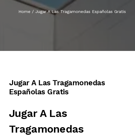
CONTACT US
Home
/
Jugar A Las Tragamonedas Españolas Gratis
AUGUST 13, 2025
Jugar A Las Tragamonedas
Españolas Gratis
Jugar A Las
Tragamonedas